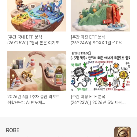
[주간 국내 ETF 분석
[주간 미장 ETF 분석
(26Y25W)] "결국 돈은 여기로
(26Y24W)] SOXX 1일 -10%
모인다" AI 인프라가 멱살 잡는 장
대… 6월 조정장에서 진짜 주도주
세
는?
2026년 6월 1주차 증권 리포트
[주간 미장 ETF 분석
취합/분석: AI 반도체
(26Y23W)] 2026년 5월 마지막
·HBM·Physical AI·로보틱스·한
주 : 반도체·탱커 해운·2차전지·그
미약품 GLP-2 딜 강력 상승 지속,
린에너지·크립토가 시장을 압도
배터리·EV는 조정 국면
ROBE