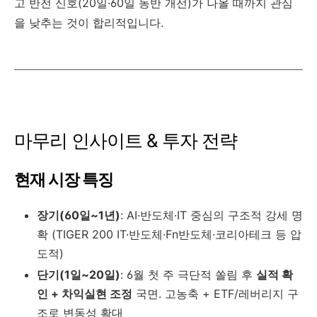
고 반전 신호(20일·60일 동반 개선)가 나올 때까지 관심
을 낮추는 것이 합리적입니다.
마무리 인사이트 & 투자 전략
현재 시장 특징
장기(60일~1년)
: AI·반도체·IT 중심의 구조적 강세 명
확 (TIGER 200 IT·반도체·Fn반도체·코리아테크 등 압
도적)
단기(1일~20일)
: 6월 첫 주 극단적 쏠림 후
실적 확
인 + 차익실현 조정
국면. 고농축 + ETF/레버리지 구
조로 변동성 확대