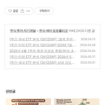
공감
구독하기
'
주식 투자·자기계발
>
주식·섹터·포트폴리오
' 카테고리의 다른 글
[주간 국내 ETF 분석 (26Y25W)] "결국 돈은
2026.06.13
여기로 모인다" AI 인프라가 멱살 잡는 장세
[주간 미장 ETF 분석 (26Y24W)] SOXX 1일 -1
2026.06.08
0%대… 6월 조정장에서 진짜 주도주는?
(0)
2026년 6월 1주차 증권 리포트 취합/분석: AI
(0)
2026.06.06
반도체·HBM·Physical AI·로보틱스·한미약품 G
[주간 미장 ETF 분석 (26Y23W)] 2026년 5월
2026.05.31
LP-2 딜 강력 상승 지속, 배터리·EV는 조정 국
마지막 주 : 반도체·탱커 해운·2차전지·그린에
[주간 국내 ETF 분석 (26Y23W)] 상대 강도와
2026.05.31
면
너지·크립토가 시장을 압도
(0)
다중 추세로 짚어보는 진짜 주도주 (2026.5.3
(1)
0)
(0)
관련글