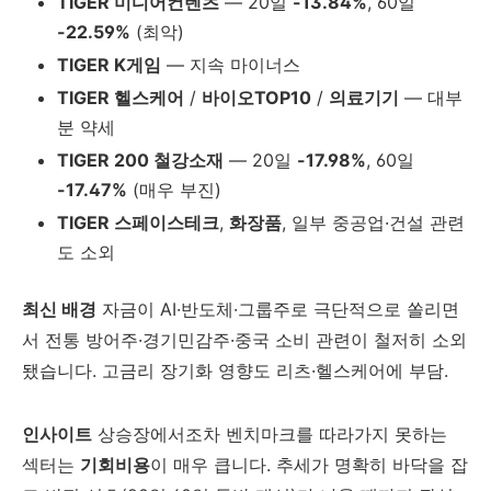
TIGER 미디어컨텐츠
— 20일
-13.84%
, 60일
-22.59%
(최악)
TIGER K게임
— 지속 마이너스
TIGER 헬스케어
/
바이오TOP10
/
의료기기
— 대부
분 약세
TIGER 200 철강소재
— 20일
-17.98%
, 60일
-17.47%
(매우 부진)
TIGER 스페이스테크
,
화장품
, 일부 중공업·건설 관련
도 소외
최신 배경
자금이 AI·반도체·그룹주로 극단적으로 쏠리면
서 전통 방어주·경기민감주·중국 소비 관련이 철저히 소외
됐습니다. 고금리 장기화 영향도 리츠·헬스케어에 부담.
인사이트
상승장에서조차 벤치마크를 따라가지 못하는
섹터는
기회비용
이 매우 큽니다. 추세가 명확히 바닥을 잡