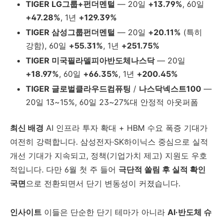
TIGER LG그룹+펀더멘털
— 20일
+13.79%
, 60일
+47.28%
, 1년
+129.39%
TIGER 삼성그룹펀더멘털
— 20일
+20.11%
(특히
강함), 60일
+55.31%
, 1년
+251.75%
TIGER 미국필라델피아반도체나스닥
— 20일
+18.97%
, 60일
+66.35%
, 1년
+200.45%
TIGER 글로벌클라우드컴퓨팅
/
나스닥넥스트100
—
20일 13~15%, 60일 23~27%대 안정적 아웃퍼폼
최신 배경
AI 인프라 투자 확대 + HBM 수요 폭증 기대가
여전히 강력합니다. 삼성전자·SK하이닉스 중심으로 실적
개선 기대가 지속되고, 정책(기업가치 제고) 지원도 우호
적입니다. 다만 6월 첫 주 들어
극단적 쏠림 후 실적 확인
국면
으로 전환되면서 단기 변동성이 커졌습니다.
인사이트
이들은 단순한 단기 테마가 아니라
AI·반도체 슈