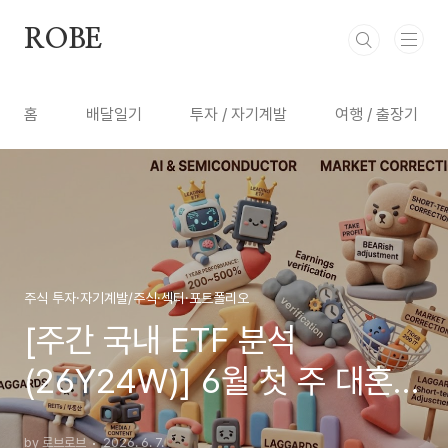
본문 바로가기
ROBE
홈
배달일기
투자 / 자기계발
여행 / 출장기
주식 투자·자기계발/주식·섹터·포트폴리오
[주간 국내 ETF 분석
(26Y24W)] 6월 첫 주 대혼란
속 살아남는 진짜 주도주 —
by 로브로브
2026. 6. 7.