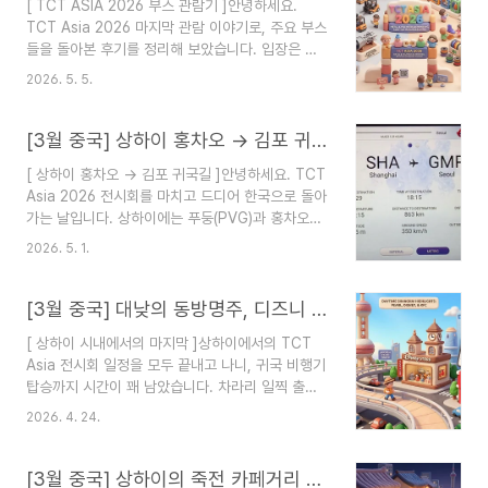
[ TCT ASIA 2026 부스 관람기 ]안녕하세요.
록 ]수원역 → 김포공항 공항버스(A4300-1) 실전 가이드수원역에서
TCT Asia 2026 마지막 관람 이야기로, 주요 부스
김포공항으로 가는 공항버스(A4300-1) 이용 후기입니다. 인천공항
들을 돌아본 후기를 정리해 보았습니다. 입장은 QR
대..
코드(프린트 또는 모바일)로 진행되는데, 마지막 날
2026. 5. 5.
에야 다른 쪽에 더 큰 입구가 있다는 걸 알았네요.
그래도 입장 자체는 문제없었습니다.저희는 메탈을
먼저 집중적으로 보고, 그 후 폴리머(고분자) 쪽을
[3월 중국] 상하이 홍차오 → 김포 귀국길, 중국동방항공 탑승 & 기내식 리뷰
둘러보았습니다. 3일 동안 번갈아 가며 보았기 때문
[ 상하이 홍차오 → 김포 귀국길 ]안녕하세요. TCT
에 순서가 약간 섞여 있을 수 있어요.※ 본 글에서 사
Asia 2026 전시회를 마치고 드디어 한국으로 돌아
진은 최적화가 되어있으니, 사진을 보다 상세히 보
가는 날입니다. 상하이에는 푸둥(PVG)과 홍차오
시길 원하시면 아래 링크 참고바래
(SHA) 두 공항이 있는데, 김포행 중국동방항공은
요.https://blog.naver.com/robe-/224271027864
2026. 5. 1.
도심에서 가까운 홍차오 국제공항 제1터미널에서
[3월 중국] TCT ASIA 부스 관람(3D프린팅 적층
출발합니다.">홍차오 공항 기본 정보장소:
제조 기술 / 폴리머 / 메탈..
Shanghai Hongqiao International Airport
[3월 중국] 대낮의 동방명주, 디즈니 플래그십 스토어, KFC 이용기 (알리페이/현금 주문)
(SHA)주소: 중국 상하이시 창닝구 홍차오로 2550
[ 상하이 시내에서의 마지막 ]상하이에서의 TCT
호 (邮政编码: 200237)특징: 김포 노선은 주로
Asia 전시회 일정을 모두 끝내고 나니, 귀국 비행기
T1에서 출발하며, 지하철역에서 국제선 터미널까지
탑승까지 시간이 꽤 남았습니다. 차라리 일찍 출발
도보 거리가 꽤 됩니다.[ 홍차오 공항으로 이동 ]지
하면 도착지 교통이 편할 텐데... 홍차오 공항 비행
하철역에서 공항 터미널까지는 생각보다 거리가 길
2026. 4. 24.
기 시간표가 애매해서 막간의 시간을 활용하기로 했
었습니다. 짐이 많거나 일행이 있다면 이동 시간을
습니다. 전날 일정상 가지 못했던 동방명주를 마지
충분히 넉넉히 잡으시는 게 좋습니다...
막으로 다녀오기로 했어요.동방명주 기본 정보장소:
[3월 중국] 상하이의 죽전 카페거리 같은 곳, 도심 속 수향마을 ‘판롱티엔디’ 밤 9시 야경 산책