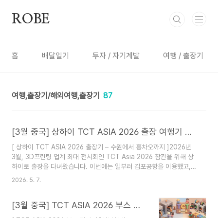
본문 바로가기
ROBE
홈
배달일기
투자 / 자기계발
여행 / 출장기
여행,출장기/해외여행,출장기
87
[3월 중국] 상하이 TCT ASIA 2026 출장 여행기 글 엮음
[ 상하이 TCT ASIA 2026 출장기 – 수원에서 홍차오까지 ]2026년
3월, 3D프린팅 업계 최대 전시회인 TCT Asia 2026 참관을 위해 상
하이로 출장을 다녀왔습니다. 이번에는 일부러 김포공항을 이용했고,
숙소도 전시장인 NECC에서 도보 10분 거리로 잡았습니다. 3일의 짧
2026. 5. 7.
은 일정이었지만, 이동·숙소·교통·음식·관광·전시회까지 알차게 경험하
고 왔습니다. 출장 준비부터 귀국까지 실제로 겪은 실전 팁과 후기를 한
[3월 중국] TCT ASIA 2026 부스 관람기 – 메탈 & 폴리머 3D프린팅·적층제조 기술
편에 모두 정리했습니다. 상하이 출장을 앞두신 분들, 특히 김포공항·홍
차오 공항 루트를 고려하시는 분들에게 도움이 되길 바랍니다.[ 글 목