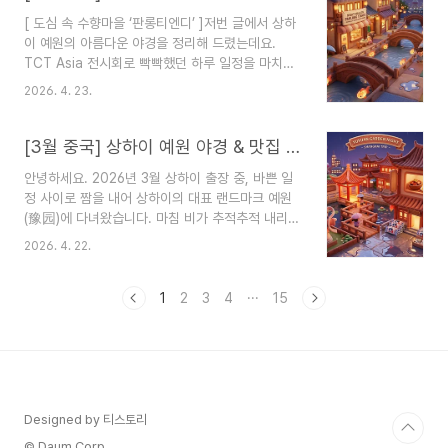
동방명주타워 (东方明珠塔, Oriental Pearl
[ 도심 속 수향마을 ‘판롱티엔디’ ]저번 글에서 상하
Tower)위치: 상하이 푸둥 신구 루자쭈이 금융 중심
이 예원의 아름다운 야경을 정리해 드렸는데요.
지높이: 468m (1994년 완공)">[ 대낮의 동방명주
TCT Asia 전시회로 빡빡했던 하루 일정을 마치고
와 루자쭈이 원형 육교 ]밤에 보면 빛나는 구슬처럼
바로 숙소로 들어가기엔 아쉬움이 남아, 일행과 함
화려했던 동방명주가, 대낮에는 ‘하늘로 발사될 것
2026. 4. 23.
께 숙소 근처 한 곳을 더 들렀습니다. 그곳이 바로
같은 거대한 콘크리트 구조물’처럼 느껴졌습니다.
판롱티엔디(蟠龙天地, Panlong Tiandi)입니다.
감동이 살짝 덜한 건 사실이지만, 468m의 ..
판롱티엔디 기본 정보장소: 판롱티엔디 (Panlong
[3월 중국] 상하이 예원 야경 & 맛집 방문-옥란상(玉兰厢, Yù lán xiāng) & 기념품 쇼핑
Tiandi)주소: 중국 상하이시 칭푸구(青浦区), 崧泽
안녕하세요. 2026년 3월 상하이 출장 중, 바쁜 일
高架路出口 인근 (57PG+QCG)우편번호:
정 사이로 짬을 내어 상하이의 대표 랜드마크 예원
201702특징: 홍차오 공항과 기차역에서 가까운 칭
(豫园)에 다녀왔습니다. 마침 비가 추적추적 내리는
푸구에 위치한 대형 도시 재생 프로젝트. 2023년
날이었는데, 물에 젖은 바닥에 화려한 조명이 반사
4월 정식 오픈한 비교적 새로운 핫플입니다.">[ 판
2026. 4. 22.
되면서 평소보다 훨씬 더 낭만적이고 영화 같은 야
롱티엔디 도착 ]예원에서 지하철을 타고 이동한 뒤
경을 만날 수 있었습니다.오늘은 예원의 아름다운
도보로 20분 정도 걸어 도착하니 이미 밤..
밤거리 풍경, 예원 안에 있는 현지 맛집 옥란란(玉
1
2
3
4
···
15
兰兰)에서의 저녁 식사, 그리고 기념품 쇼핑까지 자
세히 정리해 보았습니다."> 예원 기본 정보장소: 예
원 (豫园, Yuyuan Garden)주소: 상하이시 황푸
구 四牌楼 일대 (Old City God Temple 인근)특
징: 명나라 시대(1559년)에 만들어진 고전 정원으
로, 전통 중국 건축과 호수, 정자, 가산이 조화롭게
Designed by 티스토리
어우러진 상하이의 상징적인 관광지입니..
© Daum Corp.