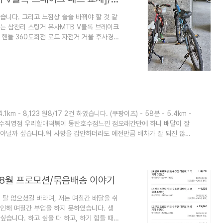
니다. 그리고 느낌상 슬슬 바꿔야 할 것 같
거는 삼천리 스팅거 유사MTB V블록 브레이크
 바엔드 핸들 360도회전 로드 자전거 거울 후사경
oupang.com 자전거 백미러는 택배 상자
구성품이 나옵니다. 거울은 살짝 볼록한 형태
/bwpZab IL 자전거 브레이크패드 V브레이크
레..
km - 8,123 원8/17 2건 하였습니다. (쿠팡이츠) - 58분 - 5.4km -
동탄호수직영점 우리할매떡볶이 동탄호수점느낀 점오래간만에 하니 배달이 잘
게 아닐까 싶습니다.위 사항을 감안하더라도 예전만큼 배차가 잘 되진 않는
거나, 혹은 요즘 날씨가 꽤 선선해져서 배달을 하는 라이더가 많아진 건
띠링띠링하며 배달을 쳐내는 오토바이 라이더 분들을 보니 그 건 또 아닌
/8월 프로모션/묶음배송 이야기
 탈 없으셨길 바라며, 저는 며칠간 배달을 쉬
 인해 며칠간 부업을 하지 못하였습니다. 생
싶습니다. 하고 싶을 때 하고, 하기 힘들 때