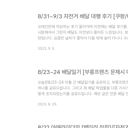
배민은 언덕배기 하나 넘어가라 그러고.. 그러다 배민 4천~
오래간만에 작성하는 후기 들어가며 이전에는 배달 후기를
시원해져서 그런지 배달도 이전보다 줄어든 느낌입니다. 
련입니다. 요즘은 날씨가 좋아서 다들 밖에 놀러 다니니 수
대행기사는 더 오래 근무 가능하고 안 하던 분들도 접근성
2023. 9. 3.
늘어나는 것이죠. 저희는 부업 겸 운동으로 하는 것이니 
습니다. 작성하며 생각해 보니 저도 정작 배달할 땐 여유 
배달 일지를 주간, 혹은 여러일을 모아서 작성하려 합니다.
야 하고, 방문하..
8/23~24 배달일기 [부릉프렌즈 문제시
오늘은8/23~24 이틀 간 배달일기를 공유하고, 부릉프렌
하나를 공유드립니다. 그리고 제 배달 픽업물을 다른 기사
떻게 조치되었는지를 공유드립니다. 해당 글은 전문 배달 인
에서 작성되었습니다. 8/23~24 배달 실적8/23 시간/거리
2023. 8. 25.
59분 - 거리 : 8.78km - 건 수 : 3건 (3건 5천원 프로모
포함)8/24 배달 시간/거리/건 수/수익* 부릉프렌즈(요기요
물을 가져감) 인한 지연 발생. - 시간 : 1시간 13분 - 거리 :.