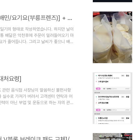
5천..
8/31~9/3 자전거 배달 대행 후기 [쿠팡/배민/요기요(부릉프렌즈)] + 부릉프렌즈 9월 프로모션
 일기의 형태로 작성하였습니다. 하지만 날이
보통 배달은 악천후에 주문이 밀려들어오기 마
요가 줄어듭니다. 그리고 날씨가 좋으니 배달
이 좋아지니 너도나도 근무를 합니다. 공급은
너무 조급해말고 설렁설렁하는 것도 방법이겠
있게 하지 않은 것 같습니다. 여하튼 앞으로는
 매일 작성하니 저도 배달할 때마다 글을 써
 대처요령]
즈 관련 음식점 사장님이 말씀하신 불편사항
가 실수로 가져가 버려서 고객센터 연락과 어
력이 아닌 부업 및 운동으로 하는 자의 관점
/건 수/수익* 쿠팡이츠로 진행함 - 시간 :
션 진행) - 수익 : 21,590원 (5천원 프로모션
)로 진행함 : 배달 사고(다른 기사가 내 배달
.
8/22 야매라이더의 [백미러 장착]/[자전거 V블록 브레이크 패드 교체]/[배달일지]/[자전거브레이크 종류]