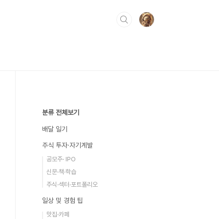
분류 전체보기
배달 일기
주식 투자·자기계발
공모주· IPO
신문·책·학습
주식·섹터·포트폴리오
일상 및 경험 팁
맛집·카페