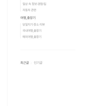
일상 속 정보·경험·팁
자동차 관련
여행,출장기
당일치기·장소 리뷰
국내여행,출장기
해외여행,출장기
최근글
인기글