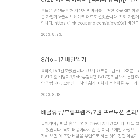
오늘은 안전을 위해 자전거 백미러를 구매한 것을 설치하였습
은 자전거 V블록 브레이크 패드도 갈았습니다. * 제 자전
입니다. https://link.coupang.com/a/bwpX61
사이드미러 백미러 세트 소형 G117 COUPANG www.c
2023. 8. 23.
안에 별도의 제품 상자가 있었으며, 그걸 열면 위와 같이 
라 맘에 듭니다. 😀 https://link.coupang.com/a
MTB 패드 COUPANG www.coupang.com 자전거 브
8/16~17 배달일기
요약8/16 1건 하였습니다. (요기요/부릉프렌즈) - 38분 - 4.1
8,610 원 배달지8/16바른김치찜 8/17장작클라스 
안 잡힙니다. 오랜만에 하면 AI가 배차에 후순위를 두는 
느낌입니다.몇 건 진행하기 전까진 AI가 배차 후순위를 두
2023. 8. 18.
아닐까요?배달이 많이 줄어들었나 하는 생각도 들었지만, 
것 같습니다.둘째 날 쿠팡이츠는 3건 ..
배달휴무/부릉프렌즈/7월 프로모션 결과
들어가며 / 배달 휴무 근래에 태풍이 지나갔습니다. 다들 별
고 있습니다. 딱히 태풍이라서 쉰 건 아니고 개인 사정으로
각해 보면 이 또한 배달을 부업으로 하는 것의 장점 아닐까 