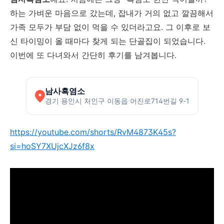
하는 가벼운 마음으로 갔는데, 잡내가 거의 없고 깔끔해서
가족 모두가 부담 없이 먹을 수 있더라고요. 그 이후로 보
신 타이밍이 올 때마다 찾게 되는 단골집이 되었습니다.
이번에 또 다녀와서 간단히 후기를 남겨봅니다.
남사흑염소
경기 용인시 처인구 이동읍 어진로714번길 9-1
https://youtube.com/shorts/RvM4873K45s?
si=hoSY7XUjcXJz6f8x