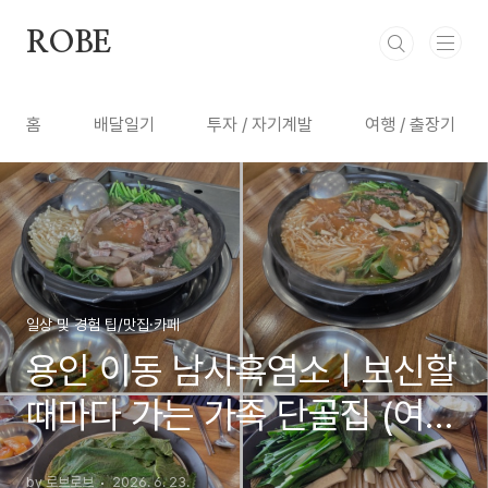
본문 바로가기
ROBE
홈
배달일기
투자 / 자기계발
여행 / 출장기
일상 및 경험 팁/맛집·카페
용인 이동 남사흑염소 | 보신할
때마다 가는 가족 단골집 (여러
번 방문 후기)
by 로브로브
2026. 6. 23.