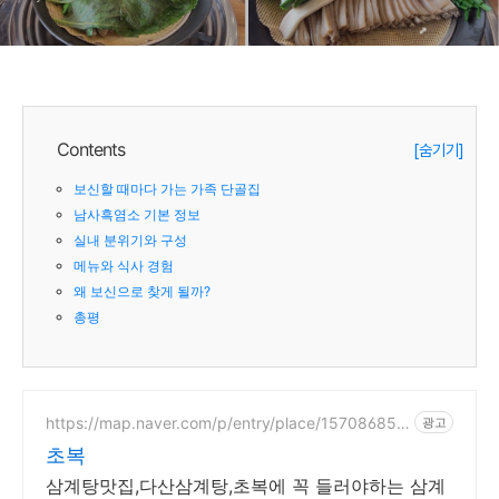
Contents
[숨기기]
보신할 때마다 가는 가족 단골집
남사흑염소 기본 정보
실내 분위기와 구성
메뉴와 식사 경험
왜 보신으로 찾게 될까?
총평
https://map.naver.com/p/entry/place/157086857
광고
5
초복
삼계탕맛집,다산삼계탕,초복에 꼭 들러야하는 삼계