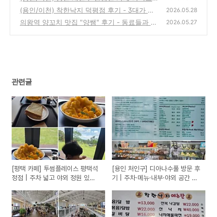
후기 - 용담저수지 뷰 힐링
(용인/이천) 착한낙지 덕평점 후기 - 3대가 함
(0)
2026.05.28
께한 가족 식사
의왕역 양꼬치 맛집 "양쌤" 후기 - 동료들과 두
(1)
2026.05.27
번 방문
(0)
관련글
[평택 카페] 투썸플레이스 평택석
[용인 처인구] 디아나수풀 방문 후
정점 | 주차 넓고 야외 정원 있는
기 | 주차·메뉴·내부·야외 공간 리
대형 프랜차이즈 카페
뷰 (6살 아이와)