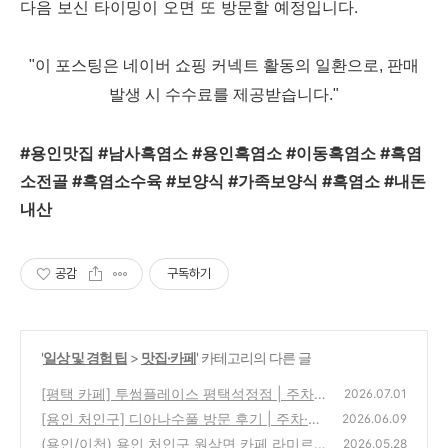
다음 보신 타이밍이 오면 또 방문할 예정입니다.
"이 포스팅은 네이버 쇼핑 커넥트 활동의 일환으로, 판매
발생 시 수수료를 제공받습니다."
#용인맛집 #남사흑염소 #용인흑염소 #이동흑염소 #흑염
소전골 #흑염소수육 #보양식 #가족보양식 #흑염소 #내돈
내산
공감
구독하기
'
일상 및 경험 팁
>
맛집·카페
' 카테고리의 다른 글
[평택 카페] 투썸플레이스 평택석정점 | 주차
2026.07.01
넓고 야외 정원 있는 대형 프랜차이즈 카페
[용인 처인구] 디아나수풀 방문 후기 | 주차·메
(0)
2026.06.09
뉴·내부·야외 공간 리뷰 (6살 아이와)
(용인/이천) 용인 처인구 원삼면 카페 라미르
(0)
2026.05.28