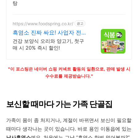
탕
https://www.foodspring.co.kr/
광고
흑염소 진짜 싸요! 사업자 전용
특가
건강 보양식 오리와 양고기, 첫구
매 시 20% 즉시 할인!
"이 포스팅은 네이버 쇼핑 커넥트 활동의 일환으로, 판매 발생 시
수수료를 제공받습니다."
보신할 때마다 가는 가족 단골집
가족이 몸이 좀 처지거나, 계절이 바뀌면서 보신이 필요할
때마다 생각나는 곳이 있습니다. 바로 용인 이동읍에 있는
남사흑염소
예요. 처음에는 그냥 “흑염소 한번 먹어볼까?”