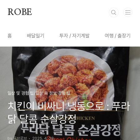
본문 바로가기
ROBE
홈
배달일기
투자 / 자기계발
여행 / 출장기
일상 및 경험 팁/일상 속 정보·경험·팁
치킨이 비싸니 냉동으로 : 푸라
닭 달콤 순살강정
by 로브로브
2025. 4. 28.