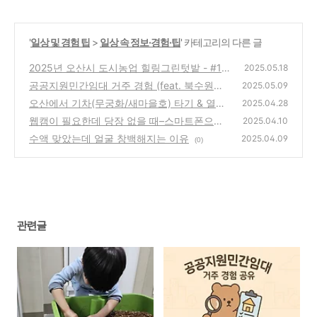
'
일상 및 경험 팁
>
일상 속 정보·경험·팁
' 카테고리의 다른 글
2025년 오산시 도시농업 힐링그린텃밭 - #1.
2025.05.18
지원부터 수령까지
공공지원민간임대 거주 경험 (feat. 북수원시
(3)
2025.05.09
티프라디움)
오산에서 기차(무궁화/새마을호) 타기 & 열차
(9)
2025.04.28
시간표
웹캠이 필요한데 당장 없을 때–스마트폰으로
(0)
2025.04.10
웹캠 만드는 법 (DroidCam)
수액 맞았는데 얼굴 창백해지는 이유
(2)
2025.04.09
(0)
관련글