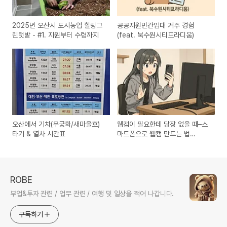
2025년 오산시 도시농업 힐링그
공공지원민간임대 거주 경험
린텃밭 - #1. 지원부터 수령까지
(feat. 북수원시티프라디움)
오산에서 기차(무궁화/새마을호)
웹캠이 필요한데 당장 없을 때–스
타기 & 열차 시간표
마트폰으로 웹캠 만드는 법
(DroidCam)
ROBE
부업&투자 관련 / 업무 관련 / 여행 및 일상을 적어 나갑니다.
구독하기