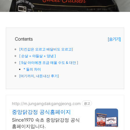
Contents
[숨기기]
[치킨값은 오르고 배달비도 오르고]
[ 순살 + 야들살 + 양념 ]
[ 5살 아이에겐 조금 매울 수도 & 대안 ]
* 둘의 차이
[여기까지, 내돈내산 후기]
http://m.jungangdakgangjeong.com
광고
중앙닭강정 공식홈페이지
Since1970 속초 중앙닭강정 공식
홈페이지입니다.