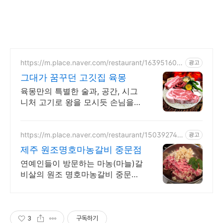
https://m.place.naver.com/restaurant/163951608
광고
3
그대가 꿈꾸던 고깃집 육몽
육몽만의 특별한 술과, 공간, 시그
니처 고기로 왕을 모시듯 손님을
대접합니다
https://m.place.naver.com/restaurant/150392745
광고
1
제주 원조명호마농갈비 중문점
연예인들이 방문하는 마농(마늘)갈
비살의 원조 명호마농갈비 중문점
입니다.
3
구독하기