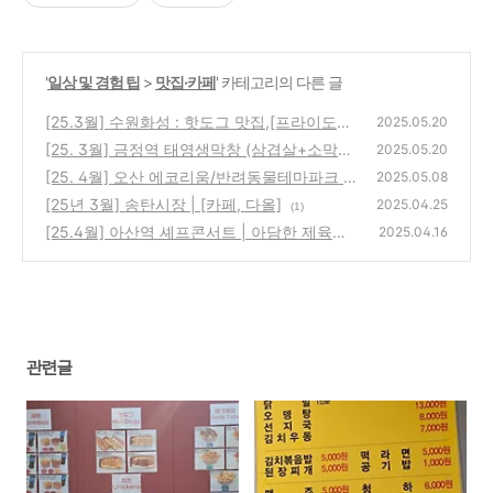
'
일상 및 경험 팁
>
맛집·카페
' 카테고리의 다른 글
[25.3월] 수원화성 : 핫도그 맛집,[프라이도화]
2025.05.20
[25. 3월] 금정역 태영생막창 (삼겹살+소막창
(4)
2025.05.20
식사)
[25. 4월] 오산 에코리움/반려동물테마파크 內
(1)
2025.05.08
카페
[25년 3월] 송탄시장 | [카페, 다올]
(1)
2025.04.25
(1)
[25.4월] 아산역 셰프콘서트 | 아담한 제육볶
2025.04.16
음 음식점
(2)
관련글