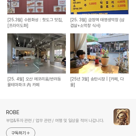
[25.3월] 수원화성 : 핫도그 맛집,
[25. 3월] 금정역 태영생막창 (삼
[프라이도화]
겹살+소막창 식사)
[25. 4월] 오산 에코리움/반려동
[25년 3월] 송탄시장 | [카페, 다
물테마파크 內 카페
올]
ROBE
부업&투자 관련 / 업무 관련 / 여행 및 일상을 적어 나갑니다.
구독하기