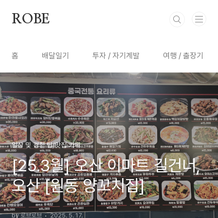
본문 바로가기
ROBE
홈
배달일기
투자 / 자기계발
여행 / 출장기
일상 및 경험 팁/맛집·카페
[25.3월] 오산 이마트 길건너,
오산 [원동 양꼬치집]
by 로브로브
2025. 5. 17.