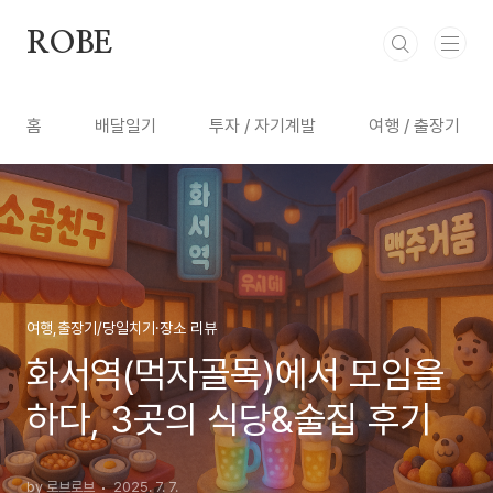
본문 바로가기
ROBE
홈
배달일기
투자 / 자기계발
여행 / 출장기
여행,출장기/당일치기·장소 리뷰
화서역(먹자골목)에서 모임을
하다, 3곳의 식당&술집 후기
by 로브로브
2025. 7. 7.