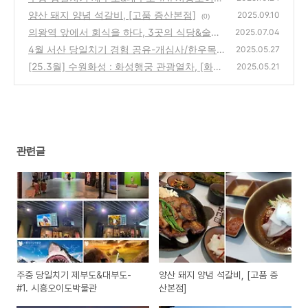
박물관
양산 돼지 양념 석갈비, [고품 증산본점]
(0)
2025.09.10
(0)
의왕역 앞에서 회식을 하다, 3곳의 식당&술집
2025.07.04
후기
4월 서산 당일치기 경험 공유-개심사/한우목
(5)
2025.05.27
장웰빙산책로
[25.3월] 수원화성 : 화성행궁 관광열차, [화성
(2)
2025.05.21
어차]
(4)
관련글
주중 당일치기 제부도&대부도-
양산 돼지 양념 석갈비, [고품 증
#1. 시흥오이도박물관
산본점]