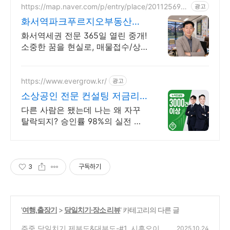
https://map.naver.com/p/entry/place/201125698
광고
0
화서역파크푸르지오부동산
O31 258 8949
화서역세권 전문 365일 열린 중개!
소중한 꿈을 현실로, 매물접수/상
담 환영
https://www.evergrow.kr/
광고
소상공인 전문 컨설팅 저금리
정책자금 지금 신청
다른 사람은 됐는데 나는 왜 자꾸
탈락되지? 승인률 98%의 실전 노
하우 제공! 승인율 97.8%, 정책자금
전화 한 통으로 확인 가능합니다 !
3
구독하기
'
여행,출장기
>
당일치기·장소 리뷰
' 카테고리의 다른 글
주중 당일치기 제부도&대부도-#1. 시흥오이도
2025.10.24