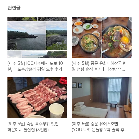
관련글
(제주 5월) ICC제주에서 도보 10
(제주 5월) 중문 은희네해장국 평
분, 대포주상절리 평일 오후 후기
일 점심 솔직 후기 | 내장탕 먹고
속 제대로 풀린 날
(제주 5월) 숙성 특수부위 맛집,
(제주 5월) 중문 유어스호텔
하은이네 뽈살집 (&김밥)
(YOU.US) 온돌방 2박 솔직 후기
– 성수기 12만원 숙박 실전기