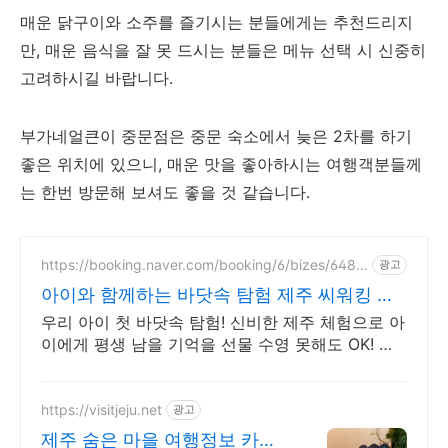
매운 닭구이와 소주를 즐기시는 분들에게는 추천드리지
만, 매운 음식을 잘 못 드시는 분들은 메뉴 선택 시 신중히
고려하시길 바랍니다.
부가네얼큰이 중문점은 중문 숙소에서 늦은 2차를 하기
좋은 위치에 있으니, 매운 맛을 좋아하시는 여행객분들께
는 한번 방문해 보셔도 좋을 것 같습니다.
https://booking.naver.com/booking/6/bizes/6489
광고
82
아이와 함께하는 바닷속 탐험 제주 씨워킹 언
더워터플레이
우리 아이 첫 바닷속 탐험! 신비한 제주 체험으로 아
이에게 평생 남을 기억을 선물 수영 못해도 OK! 올
여름에는 신비한 제주 바닷속 이색 체험 지금 예약
하세요
https://visitjeju.net
광고
제주 숨은 마을 여행정보 카름