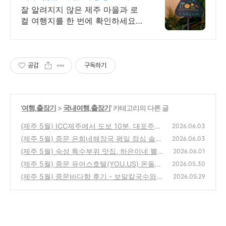
스테이 마을여행
잘 알려지지 않은 제주 마을과 로
컬 여행지를 한 번에 확인하세요
머무는 시간까지 여행이 되는 제주
마을의 매력을 발견해보세요
공감
구독하기
'
여행,출장기
>
국내여행,출장기
' 카테고리의 다른 글
(제주 5월) ICC제주에서 도보 10분, 대포주상
2026.06.03
절리 평일 오후 후기
(제주 5월) 중문 은희네해장국 평일 점심 솔직
(0)
2026.06.03
후기 | 내장탕 먹고 속 제대로 풀린 날
(제주 5월) 숙성 특수부위 맛집, 하은이네 뽈살
(0)
2026.06.01
집 (&김밥)
(제주 5월) 중문 유어스호텔(YOU.US) 온돌방
(0)
2026.05.30
2박 솔직 후기 – 성수기 12만원 숙박 실전기
(제주 5월) 중문바다향 후기 - 보말칼국수와
2026.05.29
오징어젓갈 (보통맛 vs 얼큰한맛)
(0)
(0)