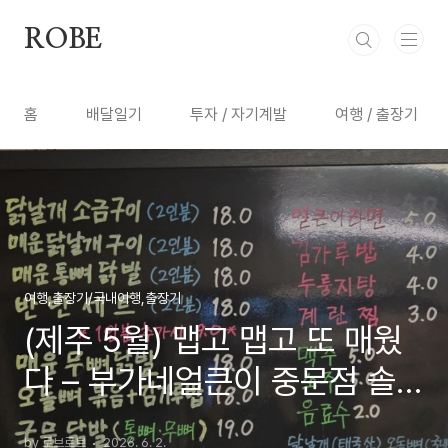
본문 바로가기
ROBE
홈
배달일기
투자 / 자기계발
여행 / 출장기
여행,출장기/국내여행,출장기
(제주 5월) 맵고 맵고 또 매웠
다 – 부가네얼큰이 중문점 솔
직 후기 (feat. 오름 소주)
by 로브로브
2026. 6. 2.