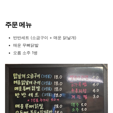
주문 메뉴
반반세트 (소금구이 + 매운 닭날개)
매운 무뼈닭발
오름 소주 1병