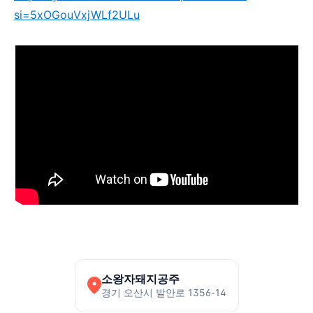
si=5xOGouVxjWLf2ULu
소왕자돼지공주
경기 오산시 발안로 1356-14