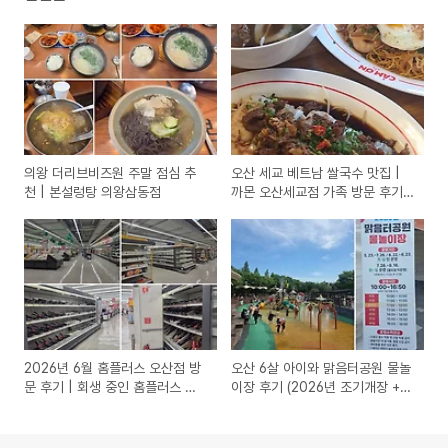
의왕 더리브비즈원 주말 점심 추
오산 세교 베트남 쌀국수 맛집 |
천 | 본설렁탕 의왕삼동점
까몬 오산세교점 가족 방문 후기
(3번째 방문)
2026년 6월 홈플러스 오산점 방
오산 6살 아이와 맑음터공원 물놀
문 후기 | 회생 중인 홈플러스 최
이장 후기 (2026년 조기개장 +
신 근황
주차·운영시간·준비물)