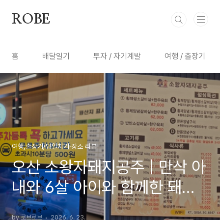
본문 바로가기
ROBE
홈
배달일기
투자 / 자기계발
여행 / 출장기
여행,출장기/당일치기·장소 리뷰
오산 소왕자돼지공주 | 만삭 아
내와 6살 아이와 함께한 돼지
갈비 후기 (내돈내산)
by 로브로브
2026. 6. 23.