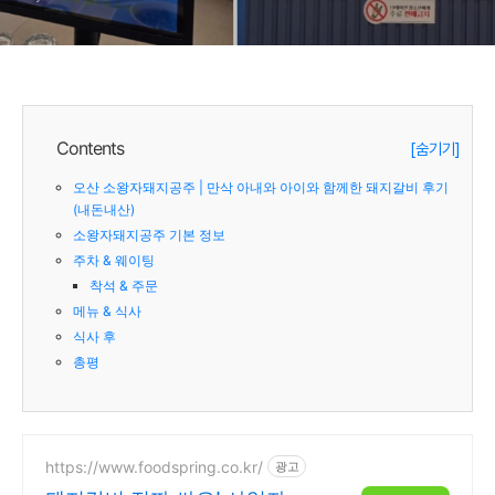
Contents
[숨기기]
오산 소왕자돼지공주 | 만삭 아내와 아이와 함께한 돼지갈비 후기
(내돈내산)
소왕자돼지공주 기본 정보
주차 & 웨이팅
착석 & 주문
메뉴 & 식사
식사 후
총평
https://www.foodspring.co.kr/
광고