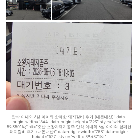
만삭 아내와 6살 아이와 함께한 돼지갈비 후기 (내돈내산)" data-
origin-width="844" data-origin-height="393" style="width:
59.3501%;",alt="오산 소왕자돼지공주 만삭 아내와 6살 아이와 함께한
돼지갈비 후기 (내돈내산)" data-origin-width="753" data-origin-
height="527" style="width: 39.4871%;"