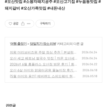
#오산맛집 #소왕자돼지공주 #오산고기집 #누읍동맛집 #
돼지갈비 #오산가족맛집 #내돈내산
공감
구독하기
'
여행,출장기
>
당일치기·장소 리뷰
' 카테고리의 다른 글
의왕 더리브비즈원 주말 점심 추천 | 본설렁탕
2026.06.24
의왕삼동점
오산 세교 베트남 쌀국수 맛집 | 까몬 오산세교
(0)
2026.06.24
점 가족 방문 후기 (3번째 방문)
2026년 6월 홈플러스 오산점 방문 후기 | 회생
(0)
2026.06.22
중인 홈플러스 최신 근황
오산 6살 아이와 맑음터공원 물놀이장 후기 (2
(0)
2026.06.18
026년 조기개장 + 주차·운영시간·준비물)
[5월 아이와 용인] 에버랜드 스피드웨이 현대
(0)
2026.05.18
N 페스티벌 오후 방문기 (2026)
(0)
관련글