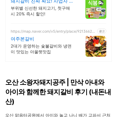
돼지갈비 진짜 싸요! 사업자 전
용 특가
부위별 신선한 돼지고기, 첫구매
시 20% 즉시 할인!
https://map.naver.com/v5/entry/place/92136620
광고
9
여주본갈비
2대가 운영하는 숯불갈비와 냉면
이 맛있는 아울렛맛집
오산 소왕자돼지공주 | 만삭 아내와
아이와 함께한 돼지갈비 후기 (내돈내
산)
오산 맑음터공원에서 아이와 놀고 나니 배가 고파서 근처