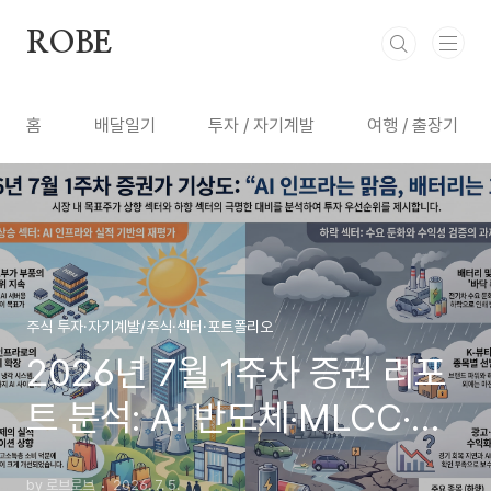
본문 바로가기
ROBE
홈
배달일기
투자 / 자기계발
여행 / 출장기
주식 투자·자기계발/주식·섹터·포트폴리오
2026년 7월 1주차 증권 리포
트 분석: AI 반도체·MLCC·데
이터센터 인프라 강세, 배터리·
by 로브로브
2026. 7. 5.