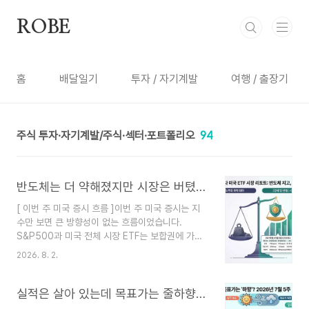
본문 바로가기
ROBE
홈
배달일기
투자 / 자기계발
여행 / 출장기
주식 투자·자기계발/주식·섹터·포트폴리오
94
반도체는 더 약해졌지만 시장은 버텼다｜2026년 7월 5주차 미국 ETF 섹터 분석
[ 이번 주 미국 증시 흐름 ]이번 주 미국 증시는 지
수만 보면 큰 방향성이 없는 흐름이었습니다.
S&P500과 미국 전체 시장 ETF는 보합권에 가까
웠지만, 내부를 들여다보면 업종별 차이는 분명했습
2026. 8. 2.
니다.가장 약했던 곳은 반도체와 대형 기술주였습니
다. 나스닥과 정보기술 ETF도 시장 평균보다 부진
했지만, 반도체 ETF의 조정 폭은 그보다 더 컸습니
실적은 살아 있는데 목표가는 줄하향, K-뷰티·AI 인프라가 버틴 이유｜2026년 7월 5주차 증권사 리포트 분석
다. 반면 금융·가치주·헬스케어는 중기 상승 흐름을