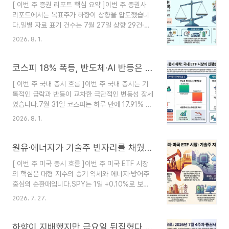
[ 이번 주 증권 리포트 핵심 요약 ]이번 주 증권사
유지했고, 전자결제와 클라우드에서는 새로운 반등
리포트에서는 목표주가 하향이 상향을 압도했습니
신호가 나타났습니다.이번 주 시장의 핵심은 지수가
다.일별 자료 표기 건수는 7월 27일 상향 29건·하
올랐느냐 내렸느냐보다, 기존 성장주 중심의 주도
향 72건 / 28일 26건·91건 / 29일 7건·92건 / 30
구조가 약해지고 다른 섹터가 그 빈자리를 채우기
2026. 8. 1.
일 36건·161건 / 31일 61건·173건이었습니다.특히
시작했다는 점입니다.[ 지난주와 달라진 점 ]『반도
목요일과 금요일에는 실적 발표가 몰리면서 목표가
체 조정이 더 깊어졌다』지난주에도 반도체는 조정
조정 건수가 크게 늘었습니다. 다만 하향 리포트가
코스피 18% 폭등, 반도체·AI 반등은 추세 전환일까｜2026년 7월 5주차 국내 ETF 섹터 분석
구간에 있었지만, ..
많았다고 해서 기업 실적이 일제히 무너진 것은 아
[ 이번 주 국내 증시 흐름 ]이번 주 국내 증시는 기
닙니다.SK하이닉스, LG이노텍, 삼성전기, HD현대
록적인 급락과 반등이 교차한 극단적인 변동성 장세
일렉트릭, 두산에너빌리티, 한화오션, GS건설처럼
였습니다.7월 31일 코스피는 하루 만에 17.91% 상
실적이나 수주 방향은 긍정적인데도 목표주가가 내
승하며 역대 최대 상승률과 상승 폭을 기록했습니
려간 기업이 많았습니다. 시장 변동성 확대와 글로
2026. 8. 1.
다. 앞선 사흘간의 급락 이후 외국인이 8조 원 넘게
벌 비교 기업의 주가 하락을 반영해 목표 멀티플과
순매수했고, SK하이닉스와 삼성전자를 비롯한 반도
할인율을 보수적으로 조정했기 때문입니다...
체 대형주가 반등을 주도했습니다. 미국 빅테크 기
원유·에너지가 기술주 빈자리를 채웠다｜2026년 7월 4주차 미국 ETF 섹터 분석
업들이 AI·클라우드 투자를 계속 확대할 것이라는
[ 이번 주 미국 증시 흐름 ]이번 주 미국 ETF 시장
기대가 되살아난 점도 국내 반도체 투자심리 회복에
의 핵심은 대형 지수의 중기 약세와 에너지·방어주
영향을 줬습니다.제공된 ETF 데이터에서도 TIGER
중심의 순환매입니다.SPY는 1일 +0.10%로 보합
200은 1일 +24.68%, TIGER 코스피는
권을 지켰지만 10일 -0.59%, 20일 -1.17%, 60
+18.35%를 기록했습니다. 그러나 하루 상승률만
2026. 7. 27.
일 -2.08%를 기록했습니다. VTI도 20일
놓고 시장이 상승 추세로 돌아섰다고 판단하기에는
-1.30%, 60일 -1.85%로 시장 전체의 중기 흐름
이릅니다.TIGER 200은 20일 +0.66%까지 회..
이 약해졌습니다.기술주 중심의 나스닥은 낙폭이 더
하향이 지배했지만 금요일 뒤집혔다, 삼성E&A·LS ELECTRIC이 만든 실적 반전｜2026년 7월 4주차 증권사 리포트 분석