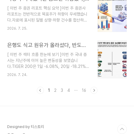
컸습니다. QQQ는 20일 -3.55%, 60일 -6.98%
[ 이번 주 증권 리포트 핵심 요약 ]이번 주 증권사
였고, 성장주 ETF인 IUSG도 20일 -2.38%, 60일
리포트는 전반적으로 목표주가 하향이 우세했습니
-4.60%를 기록했습니다. S&P500도 강하지 않
다.자료에 표시된 일별 상향·하향 건수를 합산하면
았지만 성장주와 기술주의 상대적 부진이 더 뚜렷했
7월 20일 23건·76건 / 21일 17건·68건 / 22일 8
습니다.반면 원유·정유·에너지, 리츠, 인프라, 유틸
2026. 7. 25.
건·41건 / 23일 20건·52건 / 24일 74건·40건이
리티는 시장 대비 견조했습니다. 위험자산 전체가
었습니다.주 초반에는 엔터·미디어, 자동차, 석유화
일제히 무너진 장..
학, 주택·원전 건설주를 중심으로 실적 추정치와 목
은행도 식고 원유가 올라섰다, 반도체·코스닥 약세 심화｜2026년 7월 4주차 국내 ETF 섹터 분석
표 멀티플이 낮아졌습니다. 그러나 금요일에는 삼성
[ 이번 주 섹터 흐름 한눈에 보기 ]이번 주 국내 증
E&A와 LS ELECTRIC, KB금융, 신한지주가 예상
시는 지난주에 이어 높은 변동성을 보였습니
을 웃도는 실적을 발표하면서 상향 리포트가 한꺼번
다.TIGER 200은 1일 -6.08%, 20일 -18.21%,
에 늘어났습니다.이번 주의 핵심은 단순히 하향 리
60일 -16.16%를 기록했고, TIGER 코스피도 1일
포트가 많았다는 것이 아닙니다. 미래 성장 기대만
2026. 7. 24.
-5.07%, 20일 -16.62%, 60일 -16.78%로 부진
으로 높은 가치를 받던 종목은 목표 멀티플이 내려
했습니다.지난주 TIGER 200의 60일 수익률이
갔지만, 수주와 이익을 실제 숫자로 증명..
-7.55%였다는 점을 고려하면, 이번 주에는 단기
1
2
3
4
···
16
하락뿐 아니라 중기 추세까지 더 악화됐습니다.
120일과 200일 수익률은 여전히 높지만, 이는 과
거 상승 폭이 컸기 때문입니다. 현재 시장 방향을 판
단할 때는 20일과 60일 수익률에 더 무게를 둘 필
요가 있습니다.특히 코스닥150은 20일 -15.03%,
60일 -37.45%, 120일 -36.50%, 200일 -21...
Designed by 티스토리