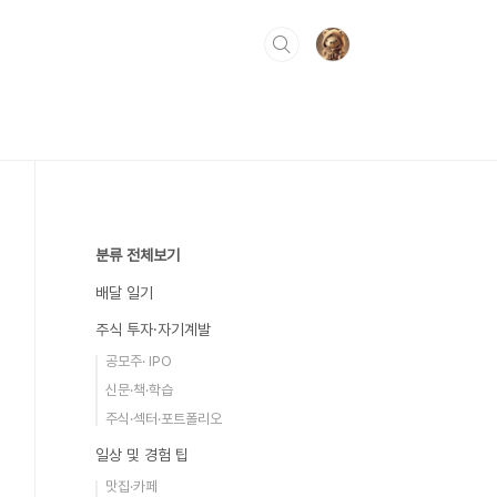
분류 전체보기
배달 일기
주식 투자·자기계발
공모주· IPO
신문·책·학습
주식·섹터·포트폴리오
일상 및 경험 팁
맛집·카페