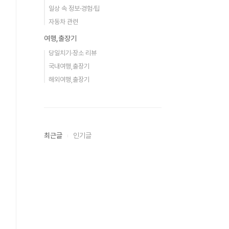
일상 속 정보·경험·팁
자동차 관련
여행,출장기
당일치기·장소 리뷰
국내여행,출장기
해외여행,출장기
최근글
인기글