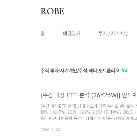
본문 바로가기
ROBE
홈
배달일기
투자 / 자기계발
주식 투자·자기계발/주식·섹터·포트폴리오
94
[주간 미장 ETF 분석 (26Y26W)] 
[주간 미장 ETF 분석] 상대 강도와 다중 추세로 짚어보는 진짜
10일 +0.67%, 20일 -1.69%, 60일 +5.40% / QQQ 
록하며 단기 반등과 중장기 강세가 이어지는 장세를 보이고 
다시 마이너스로 돌아서면서 단기 변동성이 지속되고 있습니
2026. 6. 22.
률이 아니라 벤치마크(SPY·QQQ) 대비 상대 강도(Alph
이 됩니다...