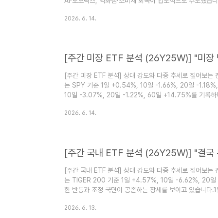
AI·로보틱스, 백화점·소비재 회복이 압도적으로 주도했습니
시장의 수급이 AI 관련 종목에 집중되는 모습이 뚜렷했습니
2026. 6. 14.
성전자 등 AI 핵심 종목의 목표주가가 20~60%대 대폭 
대차그룹(현대차·현대모비스)도 로봇 액추에이터 사업 가치
인먼트(하이브·에스엠·JYP·YG)와 일부 건설사(현대건설·D
[주간 미장 ETF 분석] 상대 강도와 다중 추세로 짚어보는 진짜
는 SPY 기준 1일 +0.54%, 10일 -1.66%, 20일 -1.18%
10일 -3.07%, 20일 -1.22%, 60일 +14.75%를
장세를 보이고 있습니다.1일은 소폭 반등했으나 10일·20
2026. 6. 14.
단기 피로감이 감지됩니다. 이렇게 지수 자체가 변동성을 
니라 벤치마크(SPY·QQQ) 대비 상대 강도(Alpha)와 
가려내는 핵심 기준이 됩니다.중장기(60일)..
[주간 국내 ETF 분석] 상대 강도와 다중 추세로 짚어보는 진짜
는 TIGER 200 기준 1일 +4.57%, 10일 -6.62%, 20
한 반등과 조정 국면이 공존하는 장세를 보이고 있습니다.1
수익률이 마이너스로 돌아서면서 단기 피로감이 뚜렷합니다
2026. 6. 13.
에서는 단순한 절대 수익률이 아니라 벤치마크 대비 상대 강도