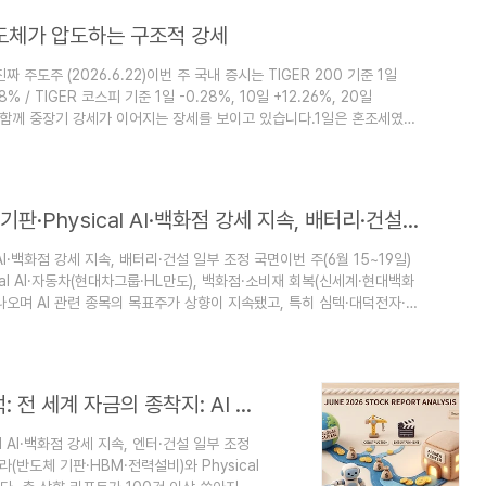
I·반도체가 압도하는 구조적 강세
 주도주 (2026.6.22)이번 주 국내 증시는 TIGER 200 기준 1일
58% / TIGER 코스피 기준 1일 -0.28%, 10일 +12.26%, 20일
반등과 함께 중장기 강세가 이어지는 장세를 보이고 있습니다.1일은 혼조세였으
이 회복되는 모습입니다. 이렇게 지수 자체가 변동성을 보이는 구간에서는
ha)와 20일·60일 다중 추세의 일관성이 진짜 주도주를 가려내는 핵심
2026년 6월 3주차 증권 리포트 분석: AI 기판·Physical AI·백화점 강세 지속, 배터리·건설 일부 조정 국면
l AI·백화점 강세 지속, 배터리·건설 일부 조정 국면이번 주(6월 15~19일)
cal AI·자동차(현대차그룹·HL만도), 백화점·소비재 회복(신세계·현대백화
나오며 AI 관련 종목의 목표주가 상향이 지속됐고, 특히 심텍·대덕전자·현
리(엘앤에프·포스코퓨처엠)와 일부 건설·소재 종목은 실적 불확실성으로
)① AI 반도체 & 기판 (가장 강력한 테마)AI 서버·데이터센터 수요가 지
2026년 6월 2주차 증권 리포트 취합/분석: 전 세계 자금의 종착지: AI 데이터센터부터 현대차 피지컬 AI까지
al AI·백화점 강세 지속, 엔터·건설 일부 조정
라(반도체 기판·HBM·전력설비)와 Physical