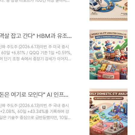
다. 총 상향 리포트가 100건 이상 쏟아지며
다. 특히 삼성전기·LG이노텍·SK하이닉스·삼
상향되며 구조적 성장 기대감이 재확인됐고, 현
 부각으로 강세를 보였습니다. 반면 엔터테
L이앤씨·GS..
[주간 미장 ETF 분석 (26Y25W)] "미장 멱살 잡고 간다" HBM과 유조선이 만든 역대급 랠리
 주도주 (2026.6.13)이번 주 미국 증시
, 60일 +6.81% / QQQ 기준 1일 +0.59%,
 기록하며 단기 조정 속에서 중장기 강세가 이어지는
일은 여전히 마이너스권으로, 기술주 중심의
보이는 구간에서는 단순한 절대 수익률이 아
20일·60일 다중 추세의 일관성이 진짜 주도주를
[주간 국내 ETF 분석 (26Y25W)] "결국 돈은 여기로 모인다" AI 인프라가 멱살 잡는 장세
 주도주 (2026.6.13)이번 주 국내 증시
일 +2.08%, 60일 +43.34%를 기록하며 강
일은 기술주 중심으로 급반등했지만, 10일
. 이렇게 지수 자체가 변동성을 보이는 구간
(Alpha)와 20일·60일 다중 추세의 일관