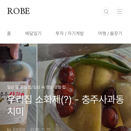
본문 바로가기
ROBE
홈
배달일기
투자 / 자기계발
여행 / 출장기
일상 및 경험 팁/일상 속 정보·경험·팁
우리집 소화제(?) - 충주사과동
치미
by 로브로브
2025. 11. 19.