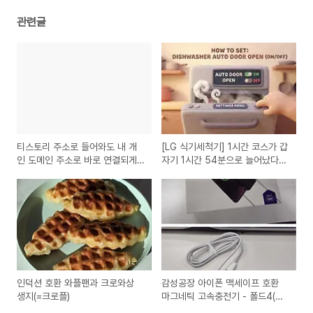
관련글
티스토리 주소로 들어와도 내 개
[LG 식기세척기] 1시간 코스가 갑
인 도메인 주소로 바로 연결되게
자기 1시간 54분으로 늘어났다
만들기
면? (자동 문열림 설정 켜는 법)
인덕션 호환 와플팬과 크로와상
감성공장 아이폰 맥세이프 호환
생지(=크로플)
마그네틱 고속충전기 - 폴드4(안
드로이드) 무선충전기 구매 및 사