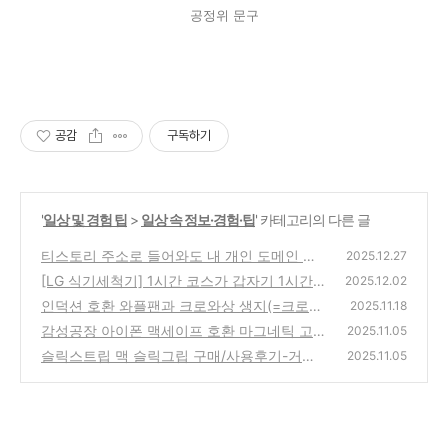
공정위 문구
공감
구독하기
'
일상 및 경험 팁
>
일상 속 정보·경험·팁
' 카테고리의 다른 글
티스토리 주소로 들어와도 내 개인 도메인 주
2025.12.27
소로 바로 연결되게 만들기
[LG 식기세척기] 1시간 코스가 갑자기 1시간 5
(0)
2025.12.02
4분으로 늘어났다면? (자동 문열림 설정 켜는
인덕션 호환 와플팬과 크로와상 생지(=크로
2025.11.18
법)
플)
(0)
감성공장 아이폰 맥세이프 호환 마그네틱 고속
(0)
2025.11.05
충전기 - 폴드4(안드로이드) 무선충전기 구매
슬릭스트립 맥 슬릭그립 구매/사용후기-거치
2025.11.05
및 사용기
대+스트랩+카드지갑+맥세이프
(0)
(1)