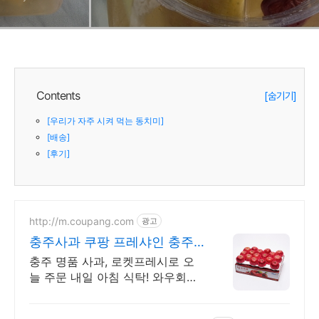
Contents
[숨기기]
[우리가 자주 시켜 먹는 동치미]
[배송]
[후기]
http://m.coupang.com
광고
충주사과 쿠팡 프레샤인 충주
사과
충주 명품 사과, 로켓프레시로 오
늘 주문 내일 아침 식탁! 와우회원
무료배송과 30일 반품! 싱싱한 제
철 사과를 쿠팡에서.