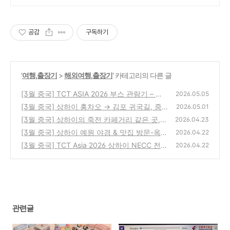
공감
구독하기
'
여행,출장기
>
해외여행,출장기
' 카테고리의 다른 글
[3월 중국] TCT ASIA 2026 부스 관람기 – 메
2026.05.05
탈 & 폴리머 3D프린팅·적층제조 기술
[3월 중국] 상하이 홍차오 → 김포 귀국길, 중
(0)
2026.05.01
국동방항공 탑승 & 기내식 리뷰
[3월 중국] 상하이의 죽전 카페거리 같은 곳,
(0)
2026.04.23
도심 속 수향마을 ‘판롱티엔디’ 밤 9시 야경 산
[3월 중국] 상하이 예원 야경 & 맛집 방문-옥란
2026.04.22
책
상(玉兰厢, Yù lán xiāng) & 기념품 쇼핑
(0)
[3월 중국] TCT Asia 2026 상하이 NECC 전시
(0)
2026.04.22
장 내부 식당(융허또우장 ,YON HO) & 카페(머
스크캣 커피, MUSKCAT COFFEE) 이용 후기
(0)
관련글