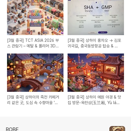
[3월 중국] TCT ASIA 2026 부
[3월 중국] 상하이 홍차오 → 김포
스 관람기 – 메탈 & 폴리머 3D프
귀국길, 중국동방항공 탑승 & 기
린팅·적층제조 기술
내식 리뷰
[3월 중국] 상하이의 죽전 카페거
[3월 중국] 상하이 예원 야경 & 맛
리 같은 곳, 도심 속 수향마을 ‘판
집 방문-옥란상(玉兰厢, Yù lán
롱티엔디’ 밤 9시 야경 산책
xiāng) & 기념품 쇼핑
ROBE