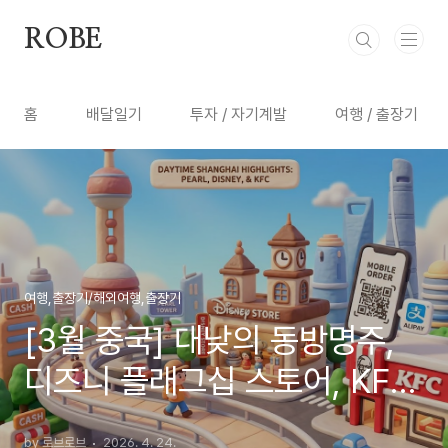
본문 바로가기
ROBE
홈
배달일기
투자 / 자기계발
여행 / 출장기
여행,출장기/해외여행,출장기
[3월 중국] 대낮의 동방명주,
디즈니 플래그십 스토어, KFC
이용기 (알리페이/현금 주문)
by 로브로브
2026. 4. 24.