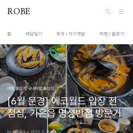
본문 바로가기
ROBE
홈
배달일기
투자 / 자기계발
여행 / 출장기
여행,출장기/국내여행,출장기
[6월 문경] 에코월드 입장 전
점심, 가은읍 명성반점 방문기
by 로브로브
2026. 6. 16.