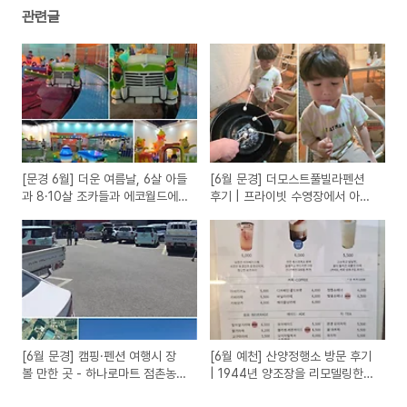
관련글
[문경 6월] 더운 여름날, 6살 아들
[6월 문경] 더모스트풀빌라펜션
과 8·10살 조카들과 에코월드에
후기 | 프라이빗 수영장에서 아이
서 보낸 하루
들과 물놀이 제대로 즐긴 1박 2일
[6월 문경] 캠핑·펜션 여행시 장
[6월 예천] 산양정행소 방문 후기
볼 만한 곳 - 하나로마트 점촌농협
| 1944년 양조장을 리모델링한
본점
감성 베이커리 카페