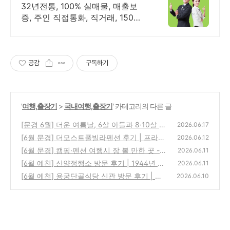
빠른 직거래 & 안전중개거래
32년전통, 100% 실매물, 매출보
증, 주인 직접통화, 직거래, 150명
에이전트
공감
구독하기
'
여행,출장기
>
국내여행,출장기
' 카테고리의 다른 글
[문경 6월] 더운 여름날, 6살 아들과 8·10살 조
2026.06.17
카들과 에코월드에서 보낸 하루
[6월 문경] 더모스트풀빌라펜션 후기 | 프라이
(0)
2026.06.12
빗 수영장에서 아이들과 물놀이 제대로 즐긴 1
[6월 문경] 캠핑·펜션 여행시 장 볼 만한 곳 -
2026.06.11
박 2일
하나로마트 점촌농협본점
(1)
[6월 예천] 산양정행소 방문 후기 | 1944년 양
(0)
2026.06.11
조장을 리모델링한 감성 베이커리 카페
[6월 예천] 용궁단골식당 신관 방문 후기 | 오
(0)
2026.06.10
징어불고기와 직화돼지국밥, 가족과 함께한 예
천 맛집
(1)