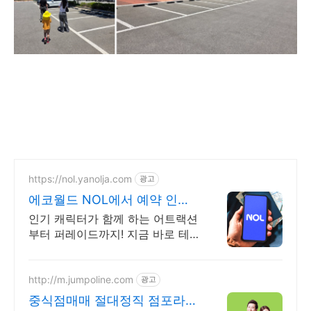
https://nol.yanolja.com
광고
에코월드 NOL에서 예약 인기
레저 매일 상시 할인
인기 캐릭터가 함께 하는 어트랙션
부터 퍼레이드까지! 지금 바로 테
마파크 놀러가요!
http://m.jumpoline.com
광고
중식점매매 절대정직 점포라인