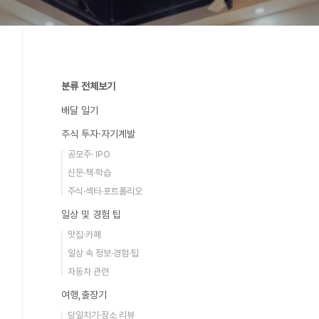
분류 전체보기
배달 일기
주식 투자·자기계발
공모주· IPO
신문·책·학습
주식·섹터·포트폴리오
일상 및 경험 팁
맛집·카페
일상 속 정보·경험·팁
자동차 관련
여행,출장기
당일치기·장소 리뷰