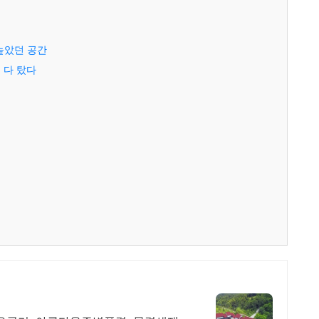
높았던 공간
 다 탔다