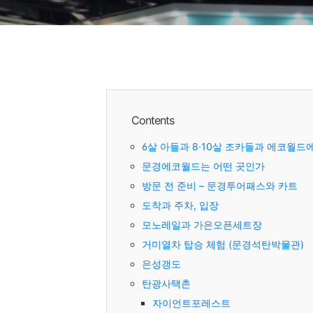
Contents
6살 아들과 8·10살 조카들과 에코월드
문경에코월드는 어떤 곳인가
방문 전 준비 – 문경투어패스와 카트
도착과 주차, 입장
모노레일과 가은오픈세트장
거미열차 탑승 체험 (문경석탄박물관)
은성갱도
탄광사택촌
자이언트포레스트