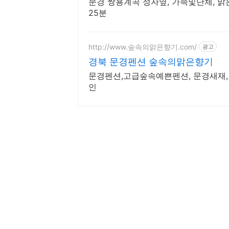
문경 쌍용계곡 정자옆, 가족및단체, 
25분
http://www.숲속의맑은향기.com/
광고
경북 문경펜션 숲속의맑은향기
문경펜션,고급숲속예쁜펜션, 문경새재,
인