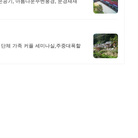
맑은공기, 아름다운주변풍경, 문경새재
 단체 가족 커플 세미나실,주중대폭할