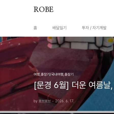
본문 바로가기
ROBE
홈
배달일기
투자 / 자기계발
여행,출장기/국내여행,출장기
[문경 6월] 더운 여름날
by 로브로브
2026. 6. 17.