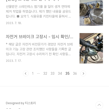
수 수문 있는 곳과 상당히 가까웠습니다. [카카오
선물받은 스테인레스 찜기를 쓸 일이 생겨 연마제
맵] 포레스트오늘숲 호수공원점 경기 화성시 동탄순
제거 작업을 하였습니다. 제가 했던 내용을 공유드
환대로3길 28-14 1층 (송동)
립니다. ■ 요약 1. 식용유를 키친타올에 묻혀서 스
http://kko.to/RNLu4s8BnB 포레스트오늘숲
텐 재질 부분을 닦는다. 2. 주방세제로 설거지를 한
경기 화성시 동탄순환대로3길 28-14
2023. 7. 18.
후 물기를 제거한다. 3. 1~2번을 1회 반복한다. 4.
map.kakao.com 붉은 벽돌 집에 깔끔한 분위기
냄비에 2/3 정도 물을 붓고 식초를 1~2스푼 정도
러 찾기에 어렵진 않습니다. 다만 사진에서 볼 수 있
양을 추가한다. 팔팔 끓인다. 5. 주방세제로 설거지
자전거 브레이크 고장시 - 임시 확인/조치
듯이 주차면이 적어 가게..
를 한다. 프롤로그 - 필자의 동생이 회사에서 찜기
* 해당 글은 자전거 비전문가가 겪었던 자전거 브레
를 선물로 받음. - 하지만 동생은 원룸에서 살았고,
이크 기능 고장 관련 조치했던 사항들을 기록한 글
찜기의 사이즈가 너무 커서 불행히도 원룸에서 찜기
입니다. 자전거 고장시 수리하기 전 확인 사항등으
를 쓸 수 없었음. - 그래서 필자에게 선물로 주었고,
로 참고하시면 좋으며, 별도 분해/수리가 필요하다
저번 주말 간만에 우리집에 오게 됨. - 우리 부부는
2023. 7. 17.
고 판단될 경우 보다 전문가의 글이나 도움을 받으
동생에게 선물 받은 찜기로 저녁밥을 해주기로함. -
셔야 합니다. 필자는 자전거 관리는 안 하고 있다고
그래서 필자는 미뤄왔던 연마제 제..
해도 무방하다. 자랑은 아니고 사실 거의 5년 간 방
1
···
32
33
34
35
36
치한 자전거를 근래에 갑자기 배달을 하겠다고 집어
든 시점에서 자전거를 위하는 마음은 없는 것이다.
하지만 사고나거나 죽기는 싫어서 브레이크는 어떻
게라도 조치를 취해보았다. 1. 자전거 브레이크 라인
간섭여부 확인 처음으로 브레이크 문제로 애를 먹었
던 건 몇 주 전으로 거슬러 올라갑니다. 이 때 배달
Designed by 티스토리
픽업 향하던 중 갑자기 브레이크 레버가 단단해지며