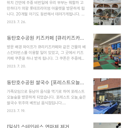
위치 간만에 주중 비번일에 우리 부부는 뭐할까 고
성시 동탄대로5길 15 (송동)
민하다가 의왕 롯데프리미엄 아울렛을 방문하게 됩
http://kko.to/VAvwBUFlha 좋은계란 할인점 경
니다. 20개월 아기도 동반해서 데려가게됩니다. 위
기 화성시 동탄대로5길 15 map.kakao.com * 화
치 및 운영시간 [카카오맵] 롯데프리미엄아울렛 타
성페이 불가능 검색해보니 여러 곳이 있네요. 저만
2023. 7. 26.
임빌라스 경기 의왕시 바라산로 1 (학의동)
처음 본 것일 지도 모르겠습니다. 입구만 보아도 가
http://kko.to/dziFmR2XXp 롯데프리미엄아울
게의 정체성이 확실히 보입니다. 계란을 24시 무인
렛 경기 의왕시 바라산로 1 map.kakao.com 운영
동탄호수공원 키즈카페 [큐리키즈카페 동탄점]
시스템으로 파는..
시간 10시 30분 ~ 21시 주차장이 넓어서 좋았고,
방문 배경 와이프가 큐리키즈카페와 같은 건물의 베
그럼에도 사람이 많아서 놀랐습니다. 주중이라 주차
스킨라빈스를 이용할 일이 있었고, 그 곳에서 키즈
는 무난하게 하였습니다.
카페 쿠폰을 하나 받게 됩니다. 그 쿠폰은 주중에만
https://m.lotteshopping.com/store/floor/main?
사용이 가능해서 주중 우연히 쉬게된 저에게 방문
cstr=0406 롯데백화점 지점별 쇼핑정보, 매장안
2023. 7. 20.
명령을 내리게 됩니다. 위치 및 주차 집에서 가는 거
내, 우수고객 제도, 문화센터, 웨딩센터, 롯데갤러리
리가 멀진 않지만 요즘 날씨가 변덕이 심한 관계로
등 정보제공 m.lotteshopping.c..
차를 끌고 나왔습니다. 운전중이여서 건물 사진은
동탄호수공원 쌀국수 [포레스트오늘숲 호수공원점]
찍지 못 했지만 건물 유리창 2층에 커다랗게 키즈카
가족모임으로 동남아 음식을 먹기로 하여 포레스트
페 표시가 되어있습니다. [카카오맵] 큐리키즈카페
오늘숲을 방문하게 되었습니다. 포레스트 오늘,숲은
동탄점 경기 화성시 동탄순환대로 22 (장지동)
쌀국수 위주의 베트남 음식점입니다.
http://kko.to/iZYls1Fkci 큐리키즈카페 경기 화
http://forest-soup.com/ 포레스트 오늘, 숲 쌀
성시 동탄순환대로 22 map.kakao.com 주차는
2023. 7. 19.
국수, 그 한 그릇에 차별화된 깊이를 담았습니다.
큰 길 뒷편 화남초 옆 길로 가시면 지하주차장 입구
forest-soup.com 위치 및 주차 음식점은 동탄호
로 들어가실 수 있습니다. 지하 1/2층으로 되..
수공원 남서쪽 상가에 위치하고 있었습니다. 동탄호
[일상] 스테인레스 연마제 제거