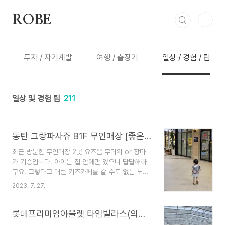
본문 바로가기
ROBE
투자 / 자기계발
여행 / 출장기
일상 / 경험 / 팁
일상 및 경험 팁
211
동탄 그랑파사쥬 B1F 무인매장 [좋은계란할인점],[코코아린(아이옷)]
최근 방문한 무인매장 2곳 요즈음 무더위 or 장마
가 기승입니다. 아이는 집 안에만 있으니 답답해하
구요. 그렇다고 매번 키즈카페를 갈 수도 없는 노릇
이니 산책 겸 그랑파사쥬나 라크몽을 방문하여 아이
2023. 7. 27.
쇼핑이나 산책을 하기도 합니다. 그 와중에 발견한
특이한 무인매장 2곳을 소개해볼까 합니다. 두 곳
모두 그렁파사쥬 지하1층에 위치하고 있습니다. 좋
롯데프리미엄아울렛 타임빌라스(의왕)-[아티장베이커스],야외놀이터
은계란할인점 [카카오맵] 좋은계란 할인점 경기 화