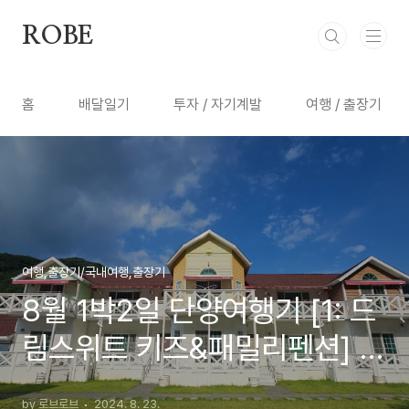
본문 바로가기
ROBE
홈
배달일기
투자 / 자기계발
여행 / 출장기
여행,출장기/국내여행,출장기
8월 1박2일 단양여행기 [1: 드
림스위트 키즈&패밀리펜션] -
Trip to Danyang [1: Accom.
by 로브로브
2024. 8. 23.