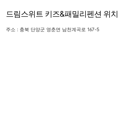
드림스위트 키즈&패밀리펜션 위치
주소 : 충북 단양군 영춘면 남천계곡로 167-5