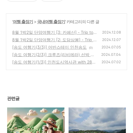
'
여행,출장기
>
국내여행,출장기
' 카테고리의 다른 글
8월 1박2일 단양여행기 [3: 카페산] - Trip to
2024.12.08
Danyang [3: Cafe Sann]
8월 1박2일 단양여행기 [2: 도담삼봉] - Trip to
(6)
2024.12.07
Danyang [2: Dodam Sambong]
[송도 여행기(3/3)] 어반스테이 인천송도
(1)
2024.07.05
(0)
[송도 여행기(2/3)] 크루즈(리비에라) 선박 체
2024.07.04
험 / 인천항크루즈터미널
[송도 여행기(1/3)] 인천도시역사관 with 28개
(2)
2024.07.02
월 아이
(0)
관련글