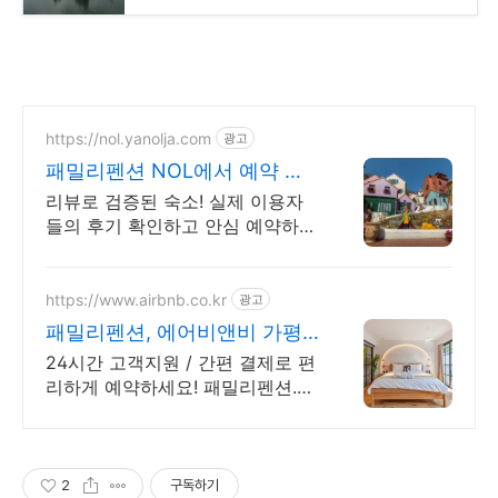
https://nol.yanolja.com
광고
패밀리펜션 NOL에서 예약 매
일 NOL DRAW 추첨!
리뷰로 검증된 숙소! 실제 이용자
들의 후기 확인하고 안심 예약하세
요! 패밀리펜션
https://www.airbnb.co.kr
광고
패밀리펜션, 에어비앤비 가평
인기숙소 둘러보기
24시간 고객지원 / 간편 결제로 편
리하게 예약하세요! 패밀리펜션.
전용 테라스와 바비큐 그릴이 제공
되는 숙소를 예약하세요.
2
구독하기