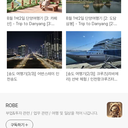
8월 1박2일 단양여행기 [3: 카페
8월 1박2일 단양여행기 [2: 도담
산] - Trip to Danyang [3:
삼봉] - Trip to Danyang [2:
Cafe Sann]
Dodam Sambong]
[송도 여행기(3/3)] 어반스테이 인
[송도 여행기(2/3)] 크루즈(리비에
천송도
라) 선박 체험 / 인천항크루즈터미
널
ROBE
부업&투자 관련 / 업무 관련 / 여행 및 일상을 적어 나갑니다.
구독하기