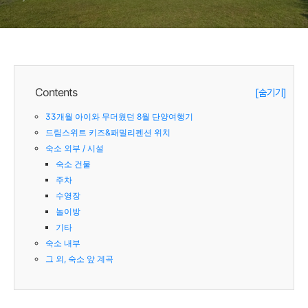
[Dream Suite: Kid
Contents
[숨기기]
33개월 아이와 무더웠던 8월 단양여행기
드림스위트 키즈&패밀리펜션 위치
숙소 외부 / 시설
숙소 건물
주차
수영장
놀이방
기타
숙소 내부
그 외, 숙소 앞 계곡