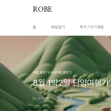
본문 바로가기
ROBE
홈
배달일기
투자 / 자기계발
여행,출장기/국내여행,출장기
8월 1박2일 단양여행기 [3: 
by 로브로브
2024. 12. 8.