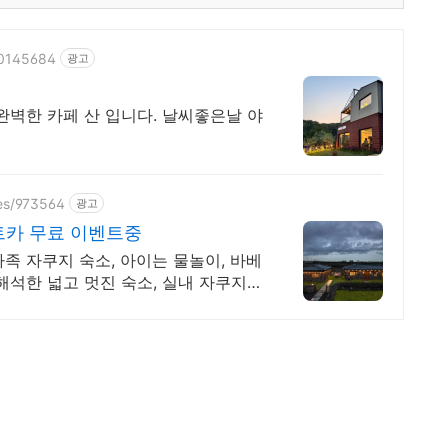
00145684
광고
완벽한 카페 산 입니다. 날씨좋은날 야
zes/973564
광고
트카 무료 이벤트중
족 자쿠지 숙소, 아이는 물놀이, 바베
해석한 넓고 멋진 숙소, 실내 자쿠지,