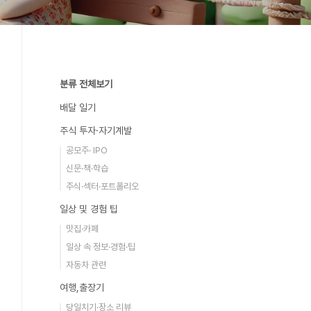
분류 전체보기
배달 일기
주식 투자·자기계발
공모주· IPO
신문·책·학습
주식·섹터·포트폴리오
일상 및 경험 팁
맛집·카페
일상 속 정보·경험·팁
자동차 관련
여행,출장기
당일치기·장소 리뷰