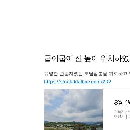
굽이굽이 산 높이 위치하였
유명한 관광지였던 도담삼봉을 뒤로하고 향
https://stockddalbae.com/209
뒤늦게 쓰는
여행기 [1
[Dream
해, 특히