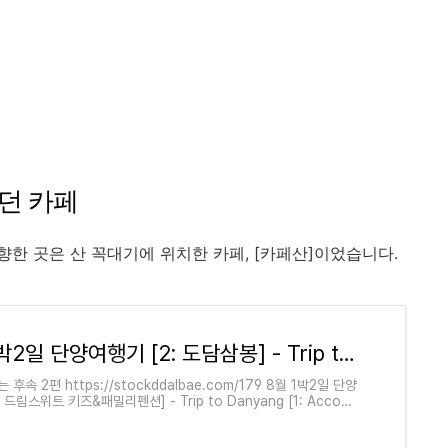
던 카페
한 곳은 산 꼭대기에 위치한 카페, [카페산]이었습니다.
8월 1박2일 단양여행기 [2: 도담삼봉] - Trip to Danyang [2: Dodam Sambong]
 후속 2편 https://stockddalbae.com/179 8월 1박2일 단양
: 드림스위트 키즈&패밀리펜션] - Trip to Danyang [1: Accom.
 Suite: Kids & Fami33개월 아이와 무더웠던 8월 단양여행기 올