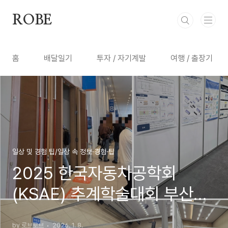
본문 바로가기
ROBE
홈
배달일기
투자 / 자기계발
여행 / 출장기
일상 및 경험 팁/일상 속 정보·경험·팁
2025 한국자동차공학회
(KSAE) 추계학술대회 부산항
국제여객터미널 참석 후기
by 로브로브
2026. 1. 8.