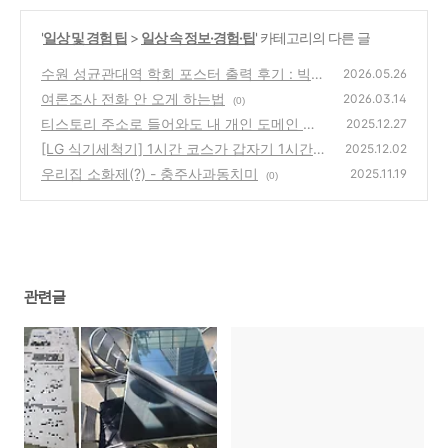
'
일상 및 경험 팁
>
일상 속 정보·경험·팁
' 카테고리의 다른 글
수원 성균관대역 학회 포스터 출력 후기 : 빅프
2026.05.26
린트 대형출력 추천
여론조사 전화 안 오게 하는법
(0)
2026.03.14
(0)
티스토리 주소로 들어와도 내 개인 도메인 주
2025.12.27
소로 바로 연결되게 만들기
[LG 식기세척기] 1시간 코스가 갑자기 1시간 5
(0)
2025.12.02
4분으로 늘어났다면? (자동 문열림 설정 켜는
우리집 소화제(?) - 충주사과동치미
2025.11.19
(0)
법)
(0)
관련글