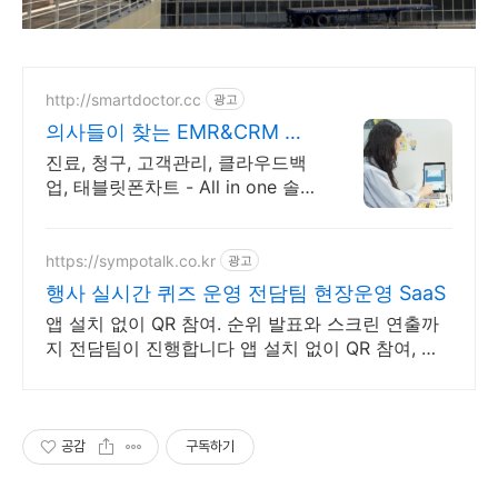
http://smartdoctor.cc
광고
의사들이 찾는 EMR&CRM 스
마트닥터
진료, 청구, 고객관리, 클라우드백
업, 태블릿폰차트 - All in one 솔루
션 제품 간 완벽 연동 + 타사 진료
데이터 완벽 변환
https://sympotalk.co.kr
광고
행사 실시간 퀴즈 운영 전담팀 현장운영 SaaS
앱 설치 없이 QR 참여. 순위 발표와 스크린 연출까
지 전담팀이 진행합니다 앱 설치 없이 QR 참여, 견
적과 데모 무료 상담
공감
구독하기