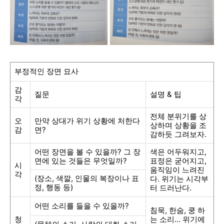
부정적인 장면 묘사
감
질문
설명
&
팁
각
전체 분위기를 상
오
만약 상대가 위기 상황에 처한다
상하며 상황을 조
감
면
?
감하듯 그려보자
.
어떤 장면을 볼 수 있을까
?
그 장
색은 어두워지고
,
면에 있는 것들은 무엇일까
?
표정은 굳어지고
,
시
움직임이 느려진
각
(
장소
,
색깔
,
인물의 복장이나 표
다
.
위기는 시각부
정
,
행동 등
)
터 드러난다
.
어떤 소리를 들을 수 있을까
?
침묵
,
한숨
,
쿵 하
청
는 소리
…
위기에