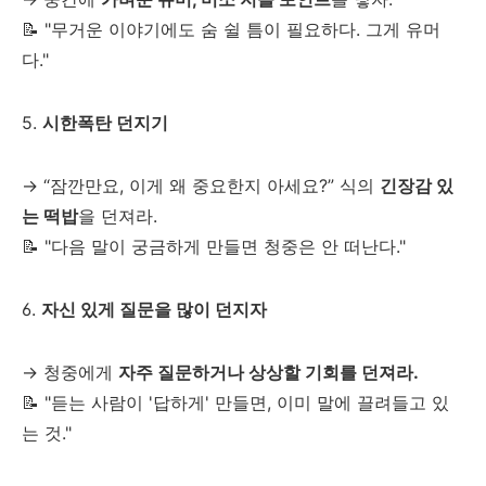
📝 "무거운 이야기에도 숨 쉴 틈이 필요하다. 그게 유머
다."
5.
시한폭탄 던지기
→ “잠깐만요, 이게 왜 중요한지 아세요?” 식의
긴장감 있
는 떡밥
을 던져라.
📝 "다음 말이 궁금하게 만들면 청중은 안 떠난다."
6.
자신 있게 질문을 많이 던지자
→ 청중에게
자주 질문하거나 상상할 기회를 던져라.
📝 "듣는 사람이 '답하게' 만들면, 이미 말에 끌려들고 있
는 것."