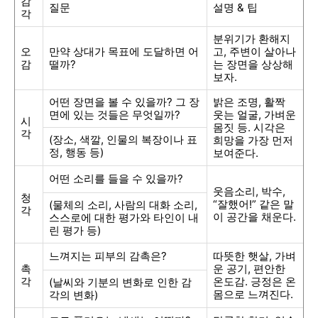
감
질문
설명
&
팁
각
분위기가 환해지
오
만약 상대가 목표에 도달하면 어
고
,
주변이 살아나
감
떨까
?
는 장면을 상상해
보자
.
어떤 장면을 볼 수 있을까
?
그 장
밝은 조명
,
활짝
면에 있는 것들은 무엇일까
?
웃는 얼굴
,
가벼운
시
몸짓 등
.
시각은
각
(
장소
,
색깔
,
인물의 복장이나 표
희망을 가장 먼저
정
,
행동 등
)
보여준다
.
어떤 소리를 들을 수 있을까
?
웃음소리
,
박수
,
청
“
잘했어
!”
같은 말
(
물체의 소리
,
사람의 대화 소리
,
각
이 공간을 채운다
.
스스로에 대한 평가와 타인이 내
린 평가 등
)
느껴지는 피부의 감촉은
?
따뜻한 햇살
,
가벼
촉
운 공기
,
편안한
각
온도감
.
긍정은 온
(
날씨와 기분의 변화로 인한 감
몸으로 느껴진다
.
각의 변화
)