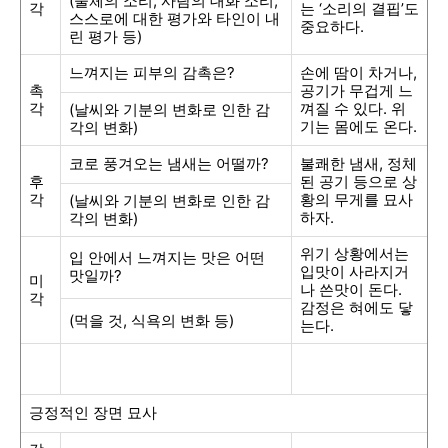
(
물체의 소리
,
사람의 대화 소리
,
각
는 ‘소리의 결핍’도
스스로에 대한 평가와 타인이 내
중요하다
.
린 평가 등
)
느껴지는 피부의 감촉은
?
손에 땀이 차거나
,
촉
공기가 무겁게 느
각
껴질 수 있다
.
위
(
날씨와 기분의 변화로 인한 감
기는 몸에도 온다
.
각의 변화
)
코로 풍겨오는 냄새는 어떨까
?
불쾌한 냄새
,
정체
후
된 공기 등으로 상
각
황의 무게를 묘사
(
날씨와 기분의 변화로 인한 감
하자
.
각의 변화
)
위기 상황에서는
입 안에서 느껴지는 맛은 어떤
입맛이 사라지거
맛일까
?
미
나 쓴맛이 돈다
.
각
감정은 혀에도 닿
(
먹을 것
,
식욕의 변화 등
)
는다
.
긍정적인 장면 묘사