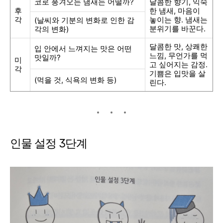
코로 풍겨오는 냄새는 어떨까
?
달콤한 향기
,
익숙
후
한 냄새
,
마음이
각
놓이는 향
.
냄새는
(
날씨와 기분의 변화로 인한 감
분위기를 바꾼다
.
각의 변화
)
달콤한 맛
,
상쾌한
입 안에서 느껴지는 맛은 어떤
느낌
,
무언가를 먹
맛일까
?
미
고 싶어지는 감정
.
각
기쁨은 입맛을 살
(
먹을 것
,
식욕의 변화 등
)
린다
.
인물 설정 3단계