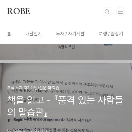
본문 바로가기
ROBE
홈
배달일기
투자 / 자기계발
여행 / 출장기
주식 투자·자기계발/신문·책·학습
책을 읽고 - 『품격 있는 사람들
의 말습관』
by 로브로브
2025. 9. 8.