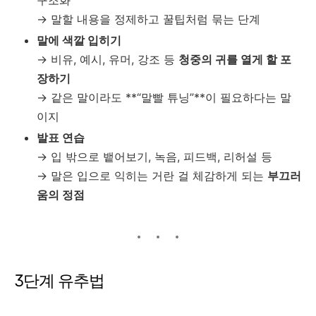
→ 말할 내용을 정제하고 꿀팁처럼 묶는 단계
말에 색깔 입히기
→ 비유, 예시, 유머, 강조 등
청중의 귀를 열게 할 포
장하기
→ 같은 말이라도 **“말빨 튜닝”**이 필요하다는 말
이지
발표 연습
→ 입 밖으로 뱉어보기, 녹음, 피드백, 리허설 등
→ 말은 입으로 익히는 거란 걸 체감하게 되는
부끄러
움의 정점
3단계 유추법