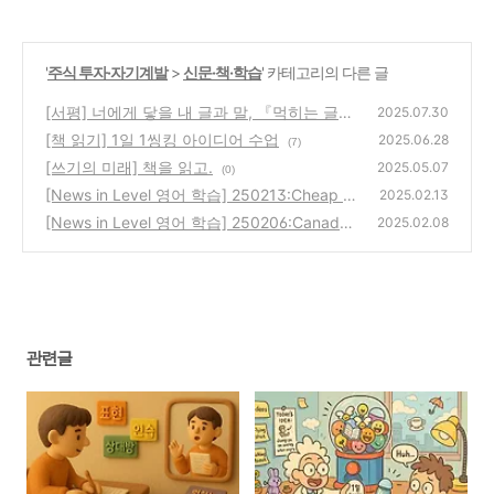
'
주식 투자·자기계발
>
신문·책·학습
' 카테고리의 다른 글
[서평] 너에게 닿을 내 글과 말, 『먹히는 글쓰
2025.07.30
기 끌리는 말하기』
[책 읽기] 1일 1씽킹 아이디어 수업
(3)
2025.06.28
(7)
[쓰기의 미래] 책을 읽고.
2025.05.07
(0)
[News in Level 영어 학습] 250213:Cheap Va
2025.02.13
lentine’s Day gifts
[News in Level 영어 학습] 250206:Canada
(0)
2025.02.08
puts tariffs on US products
(0)
관련글