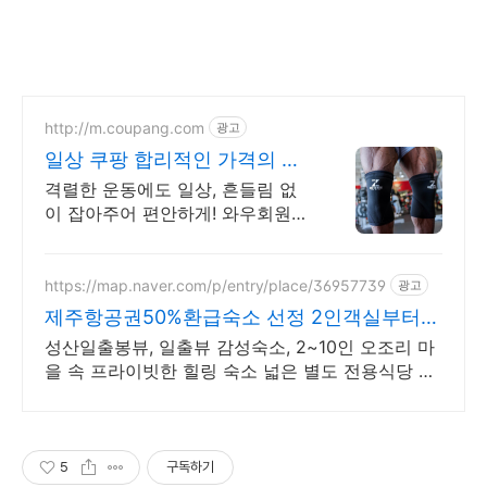
http://m.coupang.com
광고
일상 쿠팡 합리적인 가격의 보
호대
격렬한 운동에도 일상, 흔들림 없
이 잡아주어 편안하게! 와우회원
무료배송. 운동 내내 산뜻함! 피부
에 순한 착용감. 보호대 쿠팡에서
경험하세요.
https://map.naver.com/p/entry/place/36957739
광고
제주항공권50%환급숙소 선정 2인객실부터
10인객실 구성
성산일출봉뷰, 일출뷰 감성숙소, 2~10인 오조리 마
을 속 프라이빗한 힐링 숙소 넓은 별도 전용식당 공
간, 올레길2코스 바로 옆, 트레킹후 힐링에 좋은 숙
소
5
구독하기