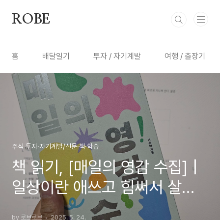
본문 바로가기
ROBE
홈
배달일기
투자 / 자기계발
여행 / 출장기
주식 투자·자기계발/신문·책·학습
책 읽기, [매일의 영감 수집] |
일상이란 애쓰고 힘써서 살아
내야 하는 것
by 로브로브
2025. 5. 24.