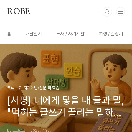
본문 바로가기
ROBE
홈
배달일기
투자 / 자기계발
여행 / 출장기
주식 투자·자기계발/신문·책·학습
[서평] 너에게 닿을 내 글과 말,
『먹히는 글쓰기 끌리는 말하
기』
by 로브로브
2025. 7. 30.