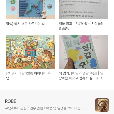
잡설) 짧게 배운 차트보는 법
책을 읽고 - 『품격 있는 사람들의
말습관』
[책 읽기] 1일 1씽킹 아이디어 수
책 읽기, [매일의 영감 수집] | 일
업
상이란 애쓰고 힘써서 살아내야
하는 것
ROBE
부업&투자 관련 / 업무 관련 / 여행 및 일상을 적어 나갑니다.