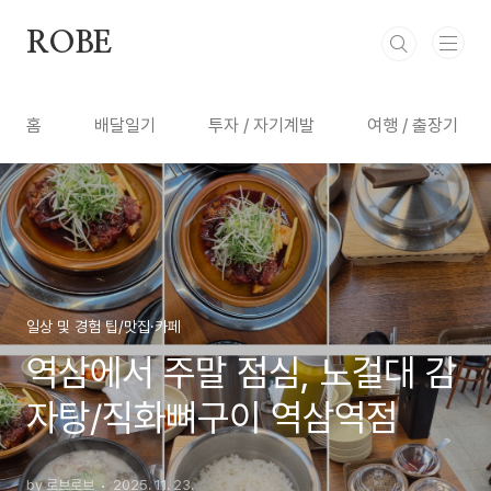
본문 바로가기
ROBE
홈
배달일기
투자 / 자기계발
여행 / 출장기
일상 및 경험 팁/맛집·카페
역삼에서 주말 점심, 노걸대 감
자탕/직화뼈구이 역삼역점
by 로브로브
2025. 11. 23.