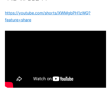
https://youtube.com/shorts/XWMgbPH1zWQ?
feature=share