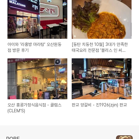
아이와 '라홍방 마라탕' 오산원동
[동탄 치동천 10월] 3대가 만족한
점 방문 후기
태국요리 전문점 '블리스 인 씨암'
가족 외식 후기
오산 홍콩가정식음식점 - 클렘스
판교 양갈비 - 진1926(zjin) 판교
(CLEM'S)
ROBE