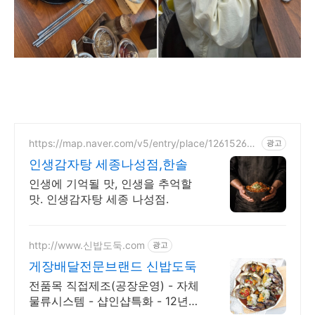
https://map.naver.com/v5/entry/place/126152619
광고
1
인생감자탕 세종나성점,한솔
인생에 기억될 맛, 인생을 추억할
맛. 인생감자탕 세종 나성점.
http://www.신밥도둑.com
광고
게장배달전문브랜드 신밥도둑
전품목 직접제조(공장운영) - 자체
물류시스템 - 샵인샵특화 - 12년노