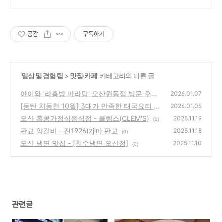
하우
공감
구독하기
'
일상 및 경험 팁
>
맛집·카페
' 카테고리의 다른 글
아이와 '라홍방 마라탕' 오산원동점 방문 후기
2026.01.07
[동탄 치동천 10월] 3대가 만족한 태국요리 전
(0)
2026.01.05
문점 '블리스 인 씨암' 가족 외식 후기
오산 홍콩가정식음식점 - 클렘스(CLEM'S)
(1)
2025.11.19
(1)
판교 양갈비 - 진1926(zjin) 판교
2025.11.18
(0)
오산 냉면 맛집 - [천수냉면 오산점]
2025.11.10
(0)
관련글