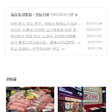
'
일상 및 경험 팁
>
맛집·카페
' 카테고리의 다른 글
의왕 회식 장소 추천 : 대방어 해체쇼가 있는
2026.01.08
'숙성회공방' 단체 송년회 후기
아이와 '라홍방 마라탕' 오산원동점 방문 후기
(0)
2026.01.07
역삼에서 주말 점심, 노걸대 감자탕/직화뼈구
(0)
2025.11.23
이 역삼역점
오산 홍콩가정식음식점 - 클렘스(CLEM'S)
(0)
2025.11.19
(1)
판교 양갈비 - 진1926(zjin) 판교
2025.11.18
(0)
관련글