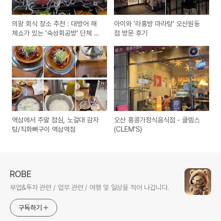
의왕 회식 장소 추천 : 대방어 해
아이와 '라홍방 마라탕' 오산원동
체쇼가 있는 '숙성회공방' 단체 송
점 방문 후기
년회 후기
역삼에서 주말 점심, 노걸대 감자
오산 홍콩가정식음식점 - 클렘스
탕/직화뼈구이 역삼역점
(CLEM'S)
ROBE
부업&투자 관련 / 업무 관련 / 여행 및 일상을 적어 나갑니다.
구독하기