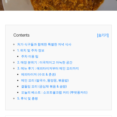
Contents
[숨기기]
처가 식구들과 함께한 특별한 저녁 식사
1. 위치 및 주차 정보
주차 이용 팁
2. 매장 분위기 : 이국적이고 아늑한 공간
3. 메뉴 후기 : 에피타이저부터 메인 요리까지
에피타이저 (수프 & 춘권)
메인 요리 (쌀국수, 똠양꿍, 볶음밥)
곁들임 요리 (공심채 볶음 & 솜땀)
오늘의 베스트 : 소프트쉘크랩 커리 (뿌팟퐁커리)
5. 후식 및 총평