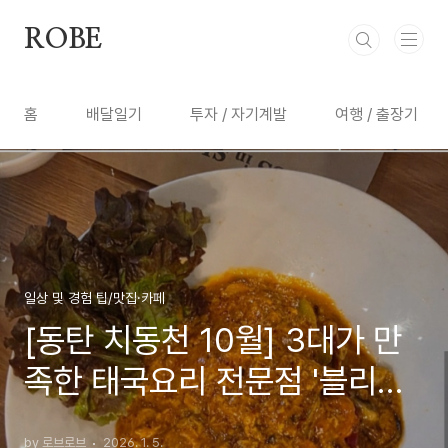
본문 바로가기
ROBE
홈
배달일기
투자 / 자기계발
여행 / 출장기
일상 및 경험 팁/맛집·카페
[동탄 치동천 10월] 3대가 만
족한 태국요리 전문점 '블리스
인 씨암' 가족 외식 후기
by 로브로브
2026. 1. 5.