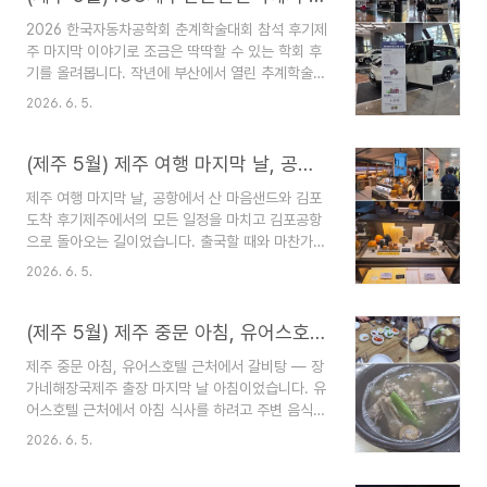
크에 있다.원문 링크: 제주도 중문관광단지 주변 맛
2026 한국자동차공학회 춘계학술대회 참석 후기제
집 검색 (다음/카카오맵 평점 + 구글맵 리뷰 조합)준
주 마지막 이야기로 조금은 딱딱할 수 있는 학회 후
비 과정학회 포스터 발표를 준비하면서 수원 성균관
기를 올려봅니다. 작년에 부산에서 열린 추계학술대
대역 근처에서 대형 출력을 진행했다. 급한 일정이
회에 이어 올해는 제주 ICC에서 진행된 2026 한국
었는데도 퀄리티와 가격 모두 만족스러웠다.김포공
2026. 6. 5.
자동차공학회 춘계학술대회에 다녀왔습니다. 제주
항에서는 국내선 빠른 탑승을 위해 바이오정보 등록
국제컨벤션센터 제주특별자치도 서귀포시 중문관광
을 처음 해봤다. 손바닥 정맥 인증 방식으로, 한 번
로 224 행사 개요2026 한국자동차공학회 춘계학
(제주 5월) 제주 여행 마지막 날, 공항에서 산 마음샌드와 김포 도착 후기
등록하면 5년 동..
술대회는 5월 20일(수)부터 23일(토)까지 ICC 제
제주 여행 마지막 날, 공항에서 산 마음샌드와 김포
주에서 열렸습니다. 한국자동차공학회(KSAE)는
도착 후기제주에서의 모든 일정을 마치고 김포공항
1978년에 설립된 자동차 공학 분야 대표 학회로,
으로 돌아오는 길이었습니다. 출국할 때와 마찬가지
올해는 학계·산업계·연구기관에서 약 3,000여 명
로 제주공항에서도 바이오 신분확인 시스템을 이용
이 참석했고, 자동차 전 분야에 걸쳐 1,100여 편의
2026. 6. 5.
해 체크인과 보안 검색을 빠르게 마칠 수 있었습니
논문이 발표됐습니다.특히 올해는 EV 전환과
다. 남은 시간 동안 가족들에게 드릴 기념품을 사기
SDV(소프트웨어 정의 차량), 자율주행 기술이 본격
로 마음먹고 탑승장 내를 돌아보았지만, 딱히 마음
(제주 5월) 제주 중문 아침, 유어스호텔 근처에서 갈비탕 — 장가네해장국
적으로 산업..
에 드는 건 없었습니다. 한라산도 우도땅콩 버터샌
제주 중문 아침, 유어스호텔 근처에서 갈비탕 — 장
드쿠키 샌드쿠키 9개입 open 마음 쿠키 버터샌드
가네해장국제주 출장 마지막 날 아침이었습니다. 유
한라산도 카라멜 수제쿠팡에서 한라산도 우도땅콩
어스호텔 근처에서 아침 식사를 하려고 주변 음식점
버터샌드쿠키 샌드쿠키 9개입 open 마음 쿠키 버
을 찾아보았는데, 대부분 해장국집이거나 보말칼국
터샌드 한라산도 카라멜 수제쿠키 버터앤쉘터 우도
2026. 6. 5.
수 전문점들이었습니다. 여행 중에 이미 해장국과
땅콩 제주샌드 마음샌드 답례쿠키 구매하고 더 많은
보말칼국수를 먹어본 터라 새로운 메뉴를 찾다가,
혜택을 받으www.coupang.com제주공항 탑승장