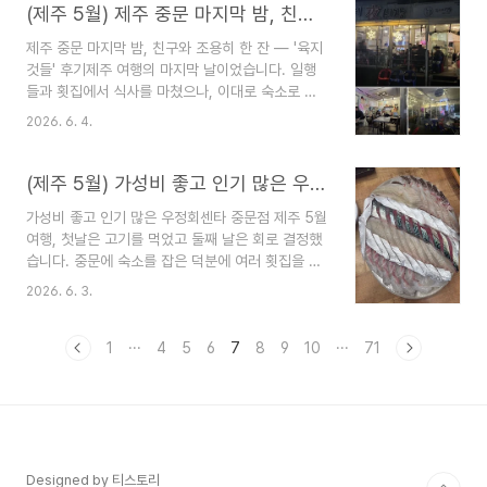
아직 시도해보지 않은 갈비탕을 주문하기로 결정했
(제주 5월) 제주 중문 마지막 밤, 친구와 조용히 한 잔 — '육지것들' 후기
에서 마음샌드 구매탑승구 ..
습니다. 장가네해장국 제주특별자치도 서귀포시 중
제주 중문 마지막 밤, 친구와 조용히 한 잔 — '육지
문상로17번길 4 장가네해장국 제주특별자치도 서
것들' 후기제주 여행의 마지막 날이었습니다. 일행
귀포시 중문상로17번길 4 1층위치 및 첫인상중문
들과 횟집에서 식사를 마쳤으나, 이대로 숙소로 돌
향토오일장 인근에 위치한 곳으로, 이전에 방문했던
아가 잠자리에 들기에는 아쉬움이 남았습니다. 학회
육지것들과 같은 골목에 있습니다. 호텔에서 도보로
2026. 6. 4.
로 제주에 방문했으나 혼자 온 친구가 있어서 연락
이동하기에 부담이 없었고, 가게 앞에 주차 공간도
을 했고, 둘이서 술 한 잔 천천히 하기로 했습니다.
마련되어 있었습니다.실내는 규모가 크지 않고 소박
육지것들 방문 후기입니다.육지것들 제주특별자치
(제주 5월) 가성비 좋고 인기 많은 우정회센타 중문점 | 중문 횟집 추천
한 분위기였습니다. 특별한 인테..
도 서귀포시 중문상로17번길 4 1층 (네비게이션 검
가성비 좋고 인기 많은 우정회센타 중문점 제주 5월
색: 육지것들 또는 중문 불란지 야시장) 중문불란지
여행, 첫날은 고기를 먹었고 둘째 날은 회로 결정했
야시장 제주특별자치도 서귀포시 중문상로17번길
습니다. 중문에 숙소를 잡은 덕분에 여러 횟집을 비
4 위치 및 분위기중문 관광단지 인근에 위치한 실내
교해 볼 수 있었는데, 그중에서도 가성비가 가장 많
포차입니다. 중문에 숙소를 잡으셨다면 이동이 편리
2026. 6. 3.
이 언급되는 곳이 바로 우정회센타 중문점이었습니
하며, 낮에 색달해수욕장이나 천제연폭포를 방문한
다. 우정회센타 중문점 제주특별자치도 서귀포시 천
후 밤에 들르기 좋은 위치입니다. 가게 앞에 주차 공
제연로 179 우정회센타 중문점 기본 정보주소: 제
1
···
4
5
6
7
8
9
10
···
71
간이 마련되어 ..
주특별자치도 서귀포시 천제연로 179 1층전화:
064-738-7677영업시간: 오후 3시(15:00) ~ 밤
11시(23:00) 정도 (라스트오더 22:30경, 재료 소
진 시 조기 마감)정기휴무: 매주 수요일특징: 예약
불가, 포장·배달 가능, 전용 주차장 없음 (인근 공영
주차장 이용)숙소였던 유어스호텔에서 어른 걸음으
Designed by 티스토리