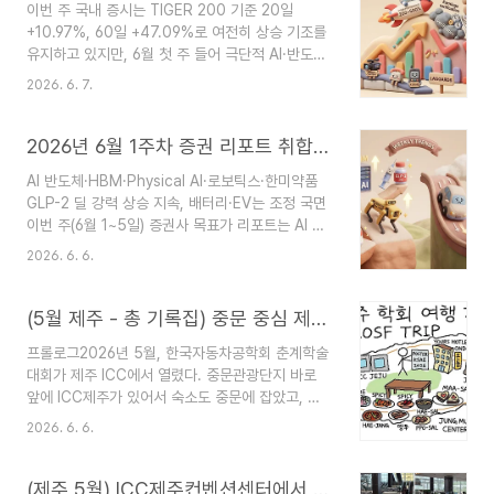
이번 주 국내 증시는 TIGER 200 기준 20일
기적으로는 폭락한” 상황입니다. 제공해주신 최신
+10.97%, 60일 +47.09%로 여전히 상승 기조를
데이터를 바탕으로 정리했습니다.1. 주도주
유지하고 있지만, 6월 첫 주 들어 극단적 AI·반도체
(Leaders) — 장기적으로는 여전히 강하지만, 단기
쏠림 후 단기 조정이 본격화된 모습입니다. 최근
충격은 피하지 못한 종목들분류 기준: 60일·120일
2026. 6. 7.
KOSPI 변동성이 커지면서 “기대 → 실적 확인” 국
·1년 기준으로는 벤치마크를 크게 상회하지만, 최근
면으로 전환됐다는 평가가 나오고 있어요. 지수가
1일 움직임은 대부분 부진대표 ETFiShares
이미 많이 오른 대세 상승장에서는 절대 수익률이
2026년 6월 1주차 증권 리포트 취합/분석: AI 반도체·HBM·Physical AI·로보틱스·한미약품 GLP-2 딜 강력 상승 지속, 배터리·EV는 조정 국면
Semicondu..
아니라 벤치마크 대비 상대 강도(Alpha)와 20일
AI 반도체·HBM·Physical AI·로보틱스·한미약품
·60일 다중 추세의 일관성이 진짜 주도주를 가르는
GLP-2 딜 강력 상승 지속, 배터리·EV는 조정 국면
핵심입니다. 제공해주신 최신 데이터를 바탕으로 정
이번 주(6월 1~5일) 증권사 목표가 리포트는 AI 기
리했습니다. 이 글에서 제공되는 모든 정보는 투자
판·HBM 중심의 반도체 슈퍼사이클과 현대차그룹
권유가 아니며, 투자 결정은 투자자 본인의 판단과
2026. 6. 6.
Physical AI·로보틱스 모멘텀, 한미약품의 대형
책임 하에 이루어져야 합니다. 과거의 수익률이 미
Lilly GLP-2 기술이전이 압도적으로 주도했습니다.
래의 수익을 보장하지 않습니다. 1. 주도주 (..
삼성전기·LG이노텍·SK하이닉스·삼성전자 등 AI 핵
(5월 제주 - 총 기록집) 중문 중심 제주 학회 여행기 : ICC제주, 맛집, 숙소 실전 후기
심 종목의 목표주가가 40~115%대 대폭 상향되며
프롤로그2026년 5월, 한국자동차공학회 춘계학술
구조적 성장 기대감이 재차 확인됐습니다. 반면 배
대회가 제주 ICC에서 열렸다. 중문관광단지 바로
터리·EV 섹터(LG에너지솔루션, 삼성SDI)는 시장점
앞에 ICC제주가 있어서 숙소도 중문에 잡았고, 자
유율 하락 우려로 하향 조정이 이어졌습니다. 아래
연스럽게 중문 일대를 중심으로 움직이게 되었다.
에서 모든 주요 섹터를 빠짐없이, 중립적으로 정리
2026. 6. 6.
학회 참석이 주목적이었지만, 제주에 오면 먹는 재
했습니다.1. 주목할 만한 섹터 (긍정적 흐름)① AI 반
미를 빼놓을 수 없었다. 미리 중문 주변 맛집을 꽤
도체 & 소부장 (가장..
조사해두고 갔는데, 그 내용을 정리한 글이 아래 링
(제주 5월) ICC제주컨벤션센터에서 본 미래 모빌리티 — 2026 한국자동차공학회 춘계학술대회 참석 후기