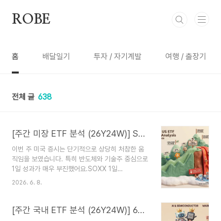
본문 바로가기
ROBE
홈
배달일기
투자 / 자기계발
여행 / 출장기
전체 글
638
[주간 미장 ETF 분석 (26Y24W)] SOXX 1일 -10%대… 6월 조정장에서 진짜 주도주는?
이번 주 미국 증시는 단기적으로 상당히 처참한 움
직임을 보였습니다. 특히 반도체와 기술주 중심으로
1일 성과가 매우 부진했어요.SOXX 1일
-10.44%VGT 1일 -6.14%QQQ 1일
2026. 6. 8.
-4.80%ARK 시리즈 대부분 -5~8%대 급락반면
중장기(60일·120일·1년)로는 AI·반도체·그린에너
지·크립토 테마의 구조적 강세가 여전히 유지되고
[주간 국내 ETF 분석 (26Y24W)] 6월 첫 주 대혼란 속 살아남는 진짜 주도주 — AI·반도체 vs 단기 조정
있습니다. 한마디로 “장기적으로는 살아있지만, 단