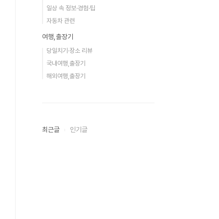
일상 속 정보·경험·팁
자동차 관련
여행,출장기
당일치기·장소 리뷰
국내여행,출장기
해외여행,출장기
최근글
인기글