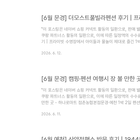
년 장기 데이터를 결합하여 한국 시장의 자금 흐름을 테마별
"이 포스팅은 네이버 쇼핑 커넥트 활동의 일환으로, 판매 
쿠팡 파트너스 활동의 일환으로, 이에 따른 일정액의 수수
기 | 프라이빗 수영장에서 아이들과 물놀이 제대로 즐긴 1박
문경 더모스트풀빌라로 정했습니다. 아이들이 물놀이를 정
2026. 6. 12.
로 아주 만족스러운 선택이었습니다. 프라이빗 수영장에서
볼게요. 더모스트풀빌라 경북 문경시 문경읍 문경대로 225
https://youtube.com/shorts/nWtYdtPkdSw?
빌라는 문경읍 문경대로..
[6월 문경] 캠핑·펜션 여행시 장 볼 만한
"이 포스팅은 네이버 쇼핑 커넥트 활동의 일환으로, 판매 
쿠팡 파트너스 활동의 일환으로, 이에 따른 일정액의 수수료
만한 곳 - 하나로마트 점촌농협본점문경·예천 1박 2일 펜
이라 문을 닫은 곳이 많아서 고민이었습니다. 근방에서 제
2026. 6. 11.
촌농협본점에 들렀습니다. 펜션에서 바베큐를 할 계획이라 
다 알차게 장을 볼 수 있어서 만족스러웠어요. 점촌농협하나
나펜션에서 며칠 묵으면서 바베큐를 하려고 했는데, 주변 
니다. ..