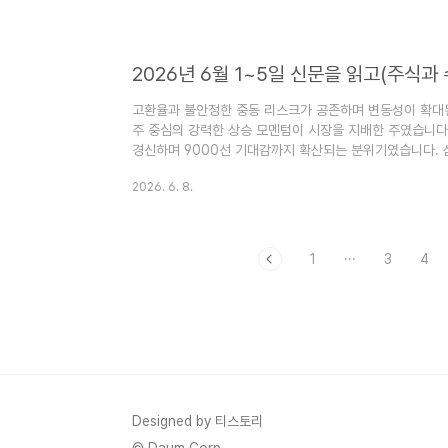
테마에 얼마나 순수하고 직접적으로 노출되어 있는지에 따라
로직을 정리하고, 여기에 시장 데이터와 투자 원칙을 조금 더 
고환율과 불안정한 중동 리스크가 공존하며 변동성이 확대된 
주 중심의 강력한 상승 모멘텀이 시장을 지배한 주였습니다.
경신하며 9000선 기대감까지 확산되는 분위기였습니다. 삼성
대가 현실로 다가오는 듯한 흐름 속에서, 엔비디아 젠슨 황
2026. 6. 8.
올렸습니다.그러나 화려한 반도체 랠리 뒤에는 원·달러 환율
과, 중동 지정학 리스크의 불안정한 휴전 국면이 동시에 존
해협 인근에서의 군사적 긴장 재고조가 환율과 유가 변동
남부 부동산..
1
···
3
4
Designed by 티스토리