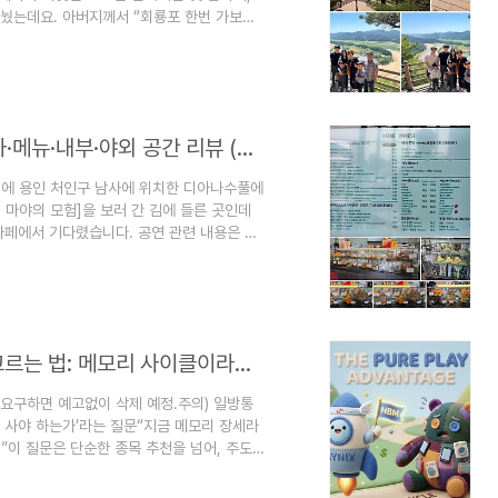
눴는데요. 아버지께서 “회룡포 한번 가보
 회룡포를 정했습니다. 저희 가족(아내는 만삭
. 회룡포 경북 예천군 용궁면 회룡포길 362
i=VTnOLCKjtF-byK6V ">회룡포전망대 가는
독특한 ‘물돌이 마..
[용인 처인구] 디아나수풀 방문 후기 | 주차·메뉴·내부·야외 공간 리뷰 (6살 아이와)
번에 용인 처인구 남사에 위치한 디아나수풀에
마야의 모험]을 보러 간 김에 들른 곳인데
 카페에서 기다렸습니다. 공연 관련 내용은 아
295701042 용인 아이랑갈만한곳, 어린이 뮤지컬 꿀
별한 주말 나들이 다녀왔어요. 바로 용인 남
디아나수풀은 단순한 카페가 아니라, 푸른 숲을 배
잡설) 짧게배운 주도주 장세에서 종목을 고르는 법: 메모리 사이클이라면 왜 SK하이닉스인가? (삼성전자 비교 분석)
 요구하면 예고없이 삭제 예정.주의) 일방통
엇을 사야 하는가’라는 질문“지금 메모리 장세라
”이 질문은 단순한 종목 추천을 넘어, 주도주
고르는 근본적인 원칙을 담고 있다. 상승장에서 대부
 크게 오르는가. 그리고 그 베타는 종목이 주도