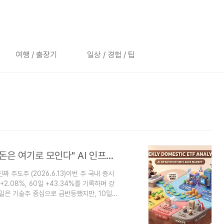
여행 / 출장기
일상 / 경험 / 팁
[주간 국내 ETF 분석 (26Y25W)] "결국 돈은 여기로 모인다" AI 인프라가 멱살 잡는 장세
 주도주 (2026.6.13)이번 주 국내 증시
일 +2.08%, 60일 +43.34%를 기록하며 강
일은 기술주 중심으로 급반등했지만, 10일
. 이렇게 지수 자체가 변동성을 보이는 구간
(Alpha)와 20일·60일 다중 추세의 일관
일) 트렌드와 단기(20일) 모멘텀, 그리고 1