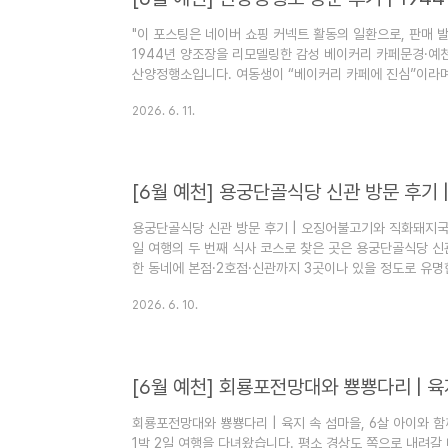
"이 포스팅은 네이버 쇼핑 커넥트 활동의 일환으로, 판매 
1944년 양조장을 리모델링한 감성 베이커리 카페문경·예천
산양정행소입니다. 여동생이 “베이커리 카페에 진심”이라며
아니라 제법 의미 있고 특별한 공간이더라고요. 산양정행소 
2026. 6. 11.
행소는 어떤 곳인가‘정행소’라는 이름은 ‘정행(征行)’에서
장에 가는 것을 뜻하는 말로, 결국 ‘여행안내소’라는 의미
1944년에 지어진 산양합동양조장을 리모델링해 만든 공간입
용궁단골식당 신관 방문 후기 | 오징어불고기와 직화돼지국밥
일 여행의 두 번째 식사 코스로 찾은 곳은 용궁단골식당 신
한 동네에 본점·2호점·신관까지 3곳이나 있을 정도로 유명
주차 공간이 협소해서 포기하고, 대신 신관으로 향했습니다
2026. 6. 10.
궁로 173 https://youtube.com/shorts/0gLamH
착 & 주차주소는 경상북도 예천군 용궁면 용궁로 173입니
요. 앞쪽 주차장뿐만 아니라 2주차장까지 있어서 가족 단위
회룡포전망대와 뿅뿅다리 | 육지 속 섬마을, 6살 아이와 
1박 2일 여행을 다녀왔습니다. 평소 경상도 쪽으로 내려갈