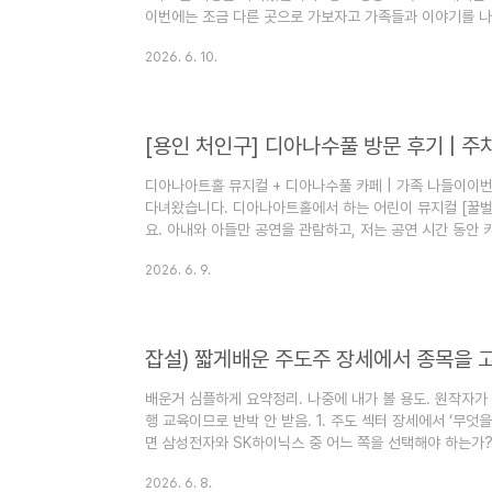
이번에는 조금 다른 곳으로 가보자고 가족들과 이야기를 나
자”고 하셔서 문경/예천 1박 2일 일정의 첫 번째 목적지로
2026. 6. 10.
이라 이번엔 빠지고)과 부모님, 동생네까지 함께 움직였어요
https://youtube.com/shorts/rPISHWT2YVc?s
길회룡포는 내성천이 마을을 거의 원을 그리며 휘감아 도는 
디아나아트홀 뮤지컬 + 디아나수풀 카페 | 가족 나들이이
다녀왔습니다. 디아나아트홀에서 하는 어린이 뮤지컬 [꿀벌 
요. 아내와 아들만 공연을 관람하고, 저는 공연 시간 동안
래에 링크 걸어둔 다른 후기 참고 부탁드려
2026. 6. 9.
요.https://m.blog.naver.com/jin_ariel/224
벌마야의모험 디아나아트홀안녕하세요. 6살 아이와 함께 특
사에 위치한 디아나아트홀에서 ...blog.naver.com 
경으로 한 대형 브런치 카페예요. 디..
배운거 심플하게 요약정리. 나중에 내가 볼 용도. 원작자가
행 교육이므로 반박 안 받음. 1. 주도 섹터 장세에서 ‘무
면 삼성전자와 SK하이닉스 중 어느 쪽을 선택해야 하는가?
장세(leading sector bull market)에서 종목을 
2026. 6. 8.
분의 수익은 ‘베타’에서 나온다. 시장이 오를 때 얼마나 더