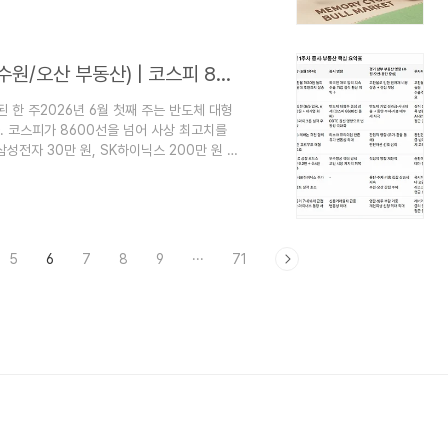
 결정된다.이번 글에서는 그 강의의 핵심
엮어 정리해 본다.2...
2026년 6월 1~5일 신문을 읽고(주식과 수원/오산 부동산) | 코스피 8600선 돌파와 K-반도체 벨트 부동산 동조화
한 주2026년 6월 첫째 주는 반도체 대형
 코스피가 8600선을 넘어 사상 최고치를
전자 30만 원, SK하이닉스 200만 원 시
 CEO의 방한이 시장의 기대감을 더욱 끌어
 1550원대 후반까지 치솟은 고환율 부담
재했습니다. 특히 미국과 이란 간 호르무즈
성을 키우는 요인으로 작용했습니다.한편 경기
5
6
7
8
9
···
71