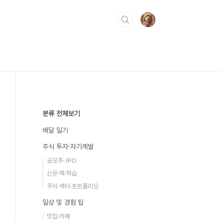
분류 전체보기
배달 일기
주식 투자·자기계발
공모주· IPO
신문·책·학습
주식·섹터·포트폴리오
일상 및 경험 팁
맛집·카페