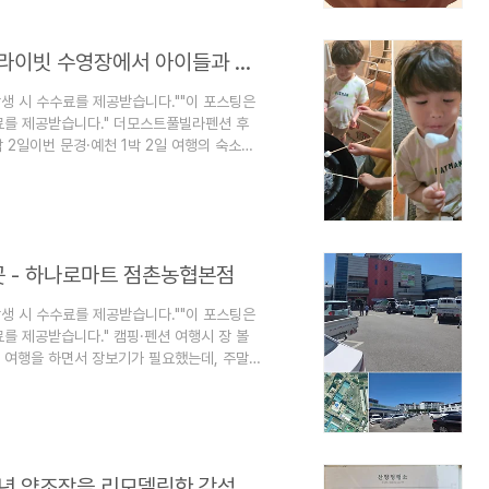
로 해부해 봅..
[6월 문경] 더모스트풀빌라펜션 후기 | 프라이빗 수영장에서 아이들과 물놀이 제대로 즐긴 1박 2일
발생 시 수수료를 제공받습니다.""이 포스팅은
료를 제공받습니다." 더모스트풀빌라펜션 후
 2일이번 문경·예천 1박 2일 여행의 숙소는
말 좋아해서 풀빌라를 선택했는데, 결과적으
 아이들이 신나게 놀았던 후기를 자세히 남겨
9-17
feature=share 숙소 기본 정보문경 더모스트풀
 곳 - 하나로마트 점촌농협본점
발생 시 수수료를 제공받습니다.""이 포스팅은
를 제공받습니다." 캠핑·펜션 여행시 장 볼
션 여행을 하면서 장보기가 필요했는데, 주말
일 규모가 큰 곳을 찾아보다가 하나로마트 점
고기와 간단한 재료를 사러 간 건데, 생각보
로마트 경북 문경시 흥덕로 7 왜 여기로 갔
작은 마트들은 주말에 문을 닫은 곳이 많았습
[6월 예천] 산양정행소 방문 후기 | 1944년 양조장을 리모델링한 감성 베이커리 카페