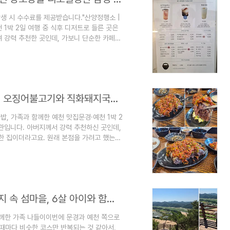
발생 시 수수료를 제공받습니다."산양정행소 |
 1박 2일 여행 중 식후 디저트로 들른 곳은
 강력 추천한 곳인데, 가보니 단순한 카페가
경북 문경시 산양면 불암2길 14-5 산양정
 따왔습니다. 일이나 유람을 목적으로 다른 고
예요. 경상북도 문경시 산양면에 위치한 이곳은
니다.한때 70~80년대에는 한 달에 ..
[6월 예천] 용궁단골식당 신관 방문 후기 | 오징어불고기와 직화돼지국밥, 가족과 함께한 예천 맛집
, 가족과 함께한 예천 맛집문경·예천 1박 2
관입니다. 아버지께서 강력 추천하신 곳인데,
한 집이더라고요. 원래 본점을 가려고 했는데
. 용궁단골식당 신관 경북 예천군 용궁면 용
3ac4M?si=mSwrsuHf5Uz21PMU신관 도
다. 신관이라 그런지 주차장이 상당히 넓었어
로 움직이기에 정말 편했..
[6월 예천] 회룡포전망대와 뿅뿅다리 | 육지 속 섬마을, 6살 아이와 함께한 가족 나들이
함께한 가족 나들이이번에 문경과 예천 쪽으로
 때마다 비슷한 코스만 반복되는 것 같아서,