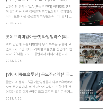
은계란할인점 [카카오맵] 좋은계란 할인점 경기 화
글쓴이의 생각 - N/A (균등은 한다) 여러모로 생각
성시 동탄대로5길 15 (송동)
이 많아지는 기관 경쟁률과 의무보유확약 결과였습
http://kko.to/VAvwBUFlha 좋은계란 할인점 경
니다. 보통 기관 경쟁률과 의무보유확약이 둘 다 높
기 화성시 동탄대로5길 15 map.kakao.com * 화
으면 비례 배정까지 노리고 기관경쟁률만 높으면 균
성페이 불가능 검색해보니 여러 곳이 있네요. 저만
2023. 7. 27.
등 청약만 했었거든요. 물론 둘 다 낮으면 청약을 안
처음 본 것일 지도 모르겠습니다. 입구만 보아도 가
하구요. 그런데 이번 건은 의무보유확약만 높습니
게의 정체성이 확실히 보입니다. 계란을 24시 무인
다. 그래도 꽤 많은 청약을 했었다고 생각했는데 이
롯데프리미엄아울렛 타임빌라스(의왕)-[아티장베이커스],야외놀이터
시스템으로 파는..
런 경우는 흔치 않았던 것 같네요. 그래도 일단 대어
위치 간만에 주중 비번일에 우리 부부는 뭐할까 고
IPO이니만큼 청약 둘째날 점심까지의 경쟁률을 확
민하다가 의왕 롯데프리미엄 아울렛을 방문하게 됩
인한 뒤 최소 균등 청약은 하려고합니다. 청약주관
니다. 20개월 아기도 동반해서 데려가게됩니다. 위
사, 일정 및 공모가 주관사 및 배정물량 : NH투자증
치 및 운영시간 [카카오맵] 롯데프리미엄아울렛 타
권 - 4,000,000주 한국투자증권 - 1,750,000
2023. 7. 26.
임빌라스 경기 의왕시 바라산로 1 (학의동)
주 한화증권 - 125,000주 현대차증권 - 125,000
http://kko.to/dziFmR2XXp 롯데프리미엄아울
주 유진투자증권 - 125,000주 KB증권..
렛 경기 의왕시 바라산로 1 map.kakao.com 운영
[엠아이큐브솔루션] 공모주청약(한국투자증권, 7/26~27)
시간 10시 30분 ~ 21시 주차장이 넓어서 좋았고,
글쓴이의 생각 - S급 기관경쟁률과 의무보유확약이
그럼에도 사람이 많아서 놀랐습니다. 주중이라 주차
모두 뛰어납니다. 예전 같으면 따상도 노릴만한 건
는 무난하게 하였습니다.
이지만 요즘 이자부담도 크고 공모주 열기도 뭔가
https://m.lotteshopping.com/store/floor/main?
한 풀 꺾인 느낌입니다. 저는 균등만 참여하려 합니
cstr=0406 롯데백화점 지점별 쇼핑정보, 매장안
2023. 7. 26.
다. 영끌 풀 비례청약은 추천은 드리지만 한국투자
내, 우수고객 제도, 문화센터, 웨딩센터, 롯데갤러리
증권 한도와 이자를 감안해서 결정하시는 것을 조언
등 정보제공 m.lotteshopping.c..