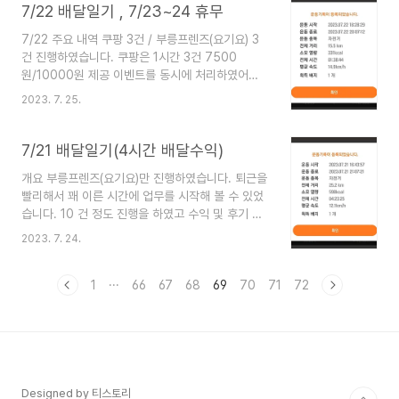
드립니다. https://stockddalbae.com/34 7월
7/22 배달일기 , 7/23~24 휴무
마지막주(7/24-28) 공모주 3가지 청약여부 간략
7/22 주요 내역 쿠팡 3건 / 부릉프렌즈(요기요) 3
히 알아보기(장외시장 호가) 시지트로닉스 / 엠아이
건 진행하였습니다. 쿠팡은 1시간 3건 7500
큐브솔루션 / 파두다음 주는 7월 마지막주이며 청
원/10000원 제공 이벤트를 동시에 처리하였어서
약이 3가지 있습니다. 시지트로닉스는 이미 작성시
페이가 쏠쏠했습니다. 총 5만원 약간 넘게 벌었습니
점에 기관반응이 나와서 이어서 작성 예정이며, 다
2023. 7. 25.
다. 시간은 1시간 40분 정도 소요되었습니다. 수행
른 2가지는 장외시장 stockddalbae.com * 당시
이력 *요기요 바른김치찜 첨엔 홀이 없이 배달전문
글 작성으론 엠아이큐브솔루션을 제일 낮게 평가..
이라 좀 꺼렸는데 인기가 많습니다. 저도 담에 한식
7/21 배달일기(4시간 배달수익)
땡길 땐 먹어볼까봐요 광안천지식당&국밥 남동탄점
개요 부릉프렌즈(요기요)만 진행하였습니다. 퇴근을
친구분들끼리(혹은 가족?) 사장님이 되어 운영하는
빨리해서 꽤 이른 시간에 업무를 시작해 볼 수 있었
듯합니다. 성격은 좋으신듯 합니다. 라홍방마라탕
습니다. 10 건 정도 진행을 하였고 수익 및 후기 공
동탄호수공원점 이틀 연속 마라탕 배달입니다. 마라
유드립니다. 근무시간 및 수익 총 10건 진행하였으
탕 인기가 좋습니다.하 *쿠팡 해올 레이크꼬모점 한
2023. 7. 24.
며 5시 반까지는 배달건이 띄엄띄엄 있다가, 이후
식집입니다. N다이닝 들어와서 바로 보입니다. 골
많이 들어왔습니다. 금요일 저녁이라는 특징이 적용
목집 동탄산척동점 한식집입니다. 이 날은 한식이
된 듯합니다. 소득은 부릉프렌즈 프로모션 적용을
1
···
66
67
68
69
70
71
72
많았네요. 푸라닭 ..
감안하셔서 보시면 좋을 듯합니다. * 근무시간 : 16
시 40분 ~ 21시 (3시간 20분) * 소득 : 7.8만 원
배달처 두찜 일미리금계찜닭 찜닭들이 잘 나갑니다.
치킨과 더불어 인기가 많습니다. 춘리마라탕 마라탕
은 스테디셀러로 잘 팔려나가는 듯합니다. 이 다음
날도 다른 식당이지만 마라탕이 잡혔습니다. 참치라
Designed by 티스토리