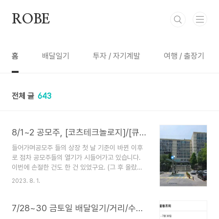
본문 바로가기
ROBE
홈
배달일기
투자 / 자기계발
여행 / 출장기
전체 글
643
8/1~2 공모주, [코츠테크놀로지]/[큐리옥스바이오시스템즈]
들어가며공모주 들의 상장 첫 날 기준이 바뀐 이후
로 점차 공모주들의 열기가 시들어가고 있습니다.
이번에 손절한 건도 한 건 있었구요. (그 후 올랐지
만) 그래도 인기좋은 건 건드려야하지 않을까 싶습
2023. 8. 1.
니다. 오늘내일 청약하는 두 공모주, [코츠테크놀로
지]/[큐리옥스바이오시스템즈] 안내드립니다. [코츠
테크놀로지] - S급한국투자증권 / 하이투자증권에
7/28~30 금토일 배달일기/거리/수익/시간/부릉프렌즈3건묶음배달
서 진행합니다. 기관 반응은 좋지만 공모주 투자가