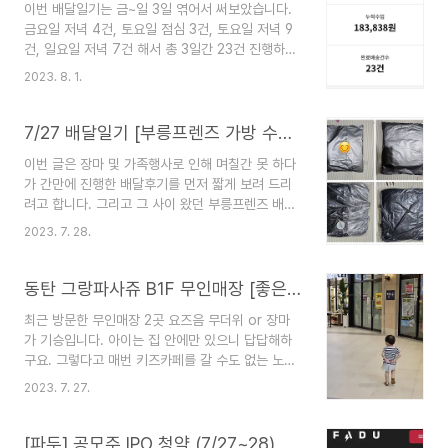
이번 배달일기는 금~일 3일 엮어서 써보았습니다.
요새 재미도 적고 피로해서, 균등 청약예정입니다.
금요일 저녁 4건, 토요일 점심 3건, 토요일 저녁 9
[큐리옥스바이오시스템즈] - C급기관 반응이 저조
건, 일요일 저녁 7건 해서 총 3일간 23건 진행하였
합니다. 패스하겠습니다. [코츠테크놀로지]청약 주
습니다. 월요일은 쉬었습니다. 다리아파서.. 일자별
관사, 일정 및 공모가주관사 및 물량 비율 : 한국투
2023. 8. 1.
주행거리, 시간, 수익7/28 (4건 3만 원) - 저녁 /
자증권(95%) / 하이투자증권(5%) 확정 공모가 :
11.4km / 2시간 40분7/29 (12건 9.6만 원)- 점심
13,000원 청약일정 : 2023.08.01 ~ 2023.08..
/ 9.84km / 1시간 40분 / 2.6만 원 - 저녁 /
7/27 배달일기 [부릉프렌즈 가방 수령] [부릉프렌즈 화성 2차 프로모션 ~7/31]
20.01km / 2시간 30분 / 7만 원7/30 (7건 5.6
이번 글은 장마 및 가족행사로 인해 며칠간 못 하다
만 원)- 저녁 / 18.43km / 2시간 25분 배달지
가 간만에 진행한 배달후기를 먼저 짧게 보려 드리
7/28 (금)성윤국가대표아구찜앤알곤이찜 우와숯불
려고 합니다. 그리고 그 사이 왔던 부릉프렌즈 배달
바베큐 동탄점 바른김치찜 7/29 (토)디저트39 동
가방 이벤트 당첨품 수령 후기를 공유하고, 시일이
탄호수공원점 알로하김밥 동탄호수공원점 광안천지
2023. 7. 28.
꽤 흘렀지만 부릉프렌즈 2차 프로모션 내용을 적을
식당&국밥 남동탄점 강군닭발 동탄호수본점 장작
까 합니다. 배달 후기 (2건) 왜인지 요기요 배달 주
클..
문이 잘 잡히지 않았습니다. 처음 2건은 활발히 진
동탄 그랑파사쥬 B1F 무인매장 [좋은계란할인점],[코코아린(아이옷)]
행하였고, 다음 1건은 도착지가 직선거리로는 무난
최근 방문한 무인매장 2곳 요즈음 무더위 or 장마
하지만 실주행거리로는 문제가 있어 거절처리하였
가 기승입니다. 아이는 집 안에만 있으니 답답해하
습니다. 그 후로 배달 오는 것이 없어 한 20분 동안
구요. 그렇다고 매번 키즈카페를 갈 수도 없는 노릇
바람 잘 드는 벤치에 앉아서 놀다가 복귀하였습니
이니 산책 겸 그랑파사쥬나 라크몽을 방문하여 아이
다. 사람들이 휴가를 가서 그런지 요기요 기사님들
2023. 7. 27.
쇼핑이나 산책을 하기도 합니다. 그 와중에 발견한
이 많아져서 그런지는 잘 모르겠네요. 😀 청년어부
특이한 무인매장 2곳을 소개해볼까 합니다. 두 곳
초밥 동탄호수공원점 다른 배달 어플로는 콜이 안
모두 그렁파사쥬 지하1층에 위치하고 있습니다. 좋
[파두] 공모주 IPO 청약 (7/27~28)
오던 곳인데 요기요 배..